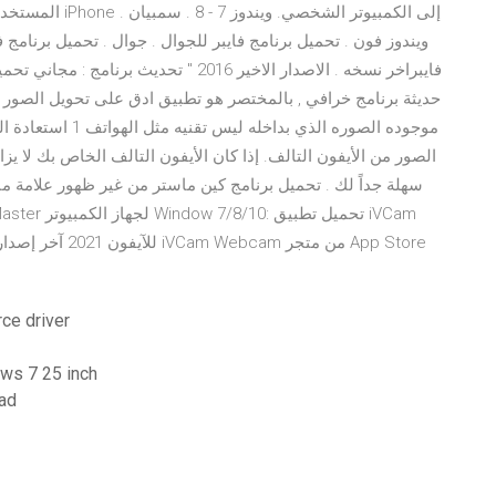
المستخدمين بشكل 
ويندوز فون . تحميل برنامج فايبر للجوال . جوال . تحميل برنامج ف
فايبراخر نسخه . الاصدار الاخير 2016 " تح
حديثة برنامج خرافي , بالمختصر هو تطبيق ادق على تحويل الصور 
موجوده الصوره الذي 
الصور من الأيفون التالف. إذا كان الأيفون التالف الخاص بك لا ي
سهلة جداً لك . تحميل برنامج كين ماستر من غير ظهور علامة مائ
تحميل تعريف 
برنامج القاطع sc series cutter driver تنز
دليل 500