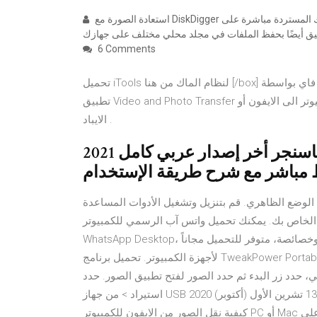
استعادة الصورة مع DiskDigger يمكنك تحميل ملفاتك المستردة مباشرة على Google Drive أو Dropbox أو إرسالها بالبريد
6 Comments
تحميل iTools لنظام الماك من هنا [/box] سبق وأن شرحنا لكم طريقة نقل الصور والفيديو عبر الواي فاي بواسطة
تطبيق Video and Photo Transfer للأيفون والأيباد وكلذلك شرح طريقة إرسال الصور من الكمبيوتر الى الايفون أو
الايباد .
تحميل وتنزيل برنامج الواتس أب ماسنجر أخر إصدار عربي كامل 2021
 الوضع الظاهري. قم بتنزيل وتشغيل الأدوات المساعدة
تر الخاص بك. يمكنك تحميل واتس آب الرسمي للكمبيوتر
WhatsApp Desktop، تنزيل الواتس للكمبيوتر أصبح أسهل من ذي قبل وبكل إمكانياته وخصائصة، متوفر للتحميل مجاناً
لأجهزة الكمبيوتر. تحميل برنامج TweakPower Portable لتحسين وتسريع أداء جهاز الكمبيوتر 2020 15, نوفمبر, 2020
ر الشخصي، حدد زر البدء ثم حدد الصور لفتح تطبيق الصور. حدد
استيراد > من جهاز USB ثم اتبع الإرشادات. تستطيع انتقاء العناصر المراد استيرادها 13 تشرين الأول (أكتوبر) 2020
كيفية نقل الصور من الايفون للكمبيوتر PC أو Mac تحميل مجاني * آمن & نظيف 100% سيتم الآن تحميل الصور على