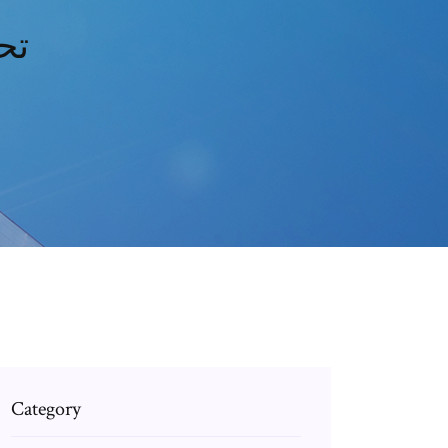
تح
Category