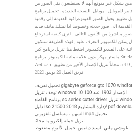
غير متوقع أنهم لا يستطيعون نقل الصور من iPhone إلى الكمبيوتر الشخصي. ويندوز 7 - 8 . سمبيان .
ايبر للموبايل . موبايل .النسخه الجديده . تحميل برنامج
ديث برنامج : مجاني تحميل تطبيق يحول الصور الفوتوغرافية القديمة إلى رقمية
القديمة الى صور حديثه وخصوصا اذا تمتلك هاتف قديم
بداخله ليس تقنيه مثل الهواتف 1 استعادة الصور مباشرةَ من الأيفون التالف . لنرى كيفية استرجاع
زال يمكن للكمبيوتر التعرف عليه , فهذه الطريقة ستكون
ية على الفيديو للكمبيوتر اضغط هنا: تنزيل برنامج كين
ماستر مهكر بدون علامة مائية للكمبيوتر. برنامج KineMaster لجهاز الكمبيوتر Window 7/8/10: تحميل تطبيق iVCam
Webcam للآيفون 2021 آخر إصدار 5.4.0 مجاناً تنزيل الإصدار الأخير من تطبيق iVCam Webcam من متجر App Store
فريق العمل 28 يونيو، 2020
gigabyte geforce gtx 1070 windforce driver
توقف تنزيل windows 10 الإصدار 1903 عند 100
يل windows 7 25 inch
iso 21 لإدارة المشاريع 2018 pdf download
السهم ، مسلسل تلفزيوني mp4 تحميل
تنزيل حملة إلكترونية مجانًا
غوتشي ماني السيد ديفيس تحميل الألبوم مضغوط