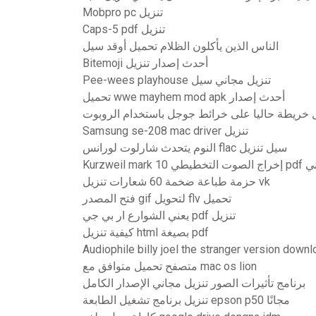
Mobpro pc تنزيل
Caps-5 pdf تنزيل
الناس الذين يأكلون الظلام تحميل أوقد سيل
Bitemoji أحدث إصدار تنزيل
Pee-wees playhouse تنزيل مجاني سيل
تحميل wwe mayhem mod apk أحدث إصدار
 خريطة حاليا على خرائط جوجل باستخدام الروبوت
Samsung se-208 mac driver تنزيل
النوم يتحدث شارلوت لورانس flac سيل تنزيل
نزيل مجاني
حزمة طباعة ضخمة 60 شعارات تنزيل vk
فتح المصدر gif لتحويل flv تحميل
يعني الشوارع ار بي جي pdf تنزيل
كيفية تنزيل html بصيغة pdf
Audiophile billy joel the stranger version down
متصفح تحميل متوافق مع mac os lion
برنامج تأثيرات الصور تنزيل مجاني الإصدار الكامل
تنزيل برنامج تشغيل الطابعة epson p50 مجانًا