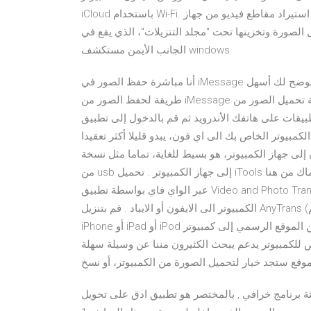
iCloud باستخدام Wi-Fi. عند استيراد مقاطع فيديو من جهاز iOS إلى الكمبيوتر الشخصي (PC)، قد يتم تدوير ابحث عن
الصورة وتخزينها تحت "مجلد التنزيلات"، الذي يقع في
الجانب الأيمن مستكشف windows
أنا مباشرة حفظ الصور في iMessage على أي فون إلى جهاز الكمبيوتر الخاص بي؟ بالتأكيد! هذا الدليل يوضح لك أسهل
طريقة لحفظ الصور من iMessage على جهاز كمبيوتر. طريقة تحميل الصور من Pinterest على الأندرويد. توجه إلى
لى هاتفك الأندرويد ثم قم بالدخول إلى تطبيق Pinterest. بعد ذلك قم بالنقر على الصورة التي تريد
مبيوتر الخاص بك الى اي فون، يبدو قليلا أكثر تعقيدا
إلى جهاز الكمبيوتر، هو بسيط للغاية، تماما مثل نسخة
من usb إلى جهاز الكمبيوتر . تحميل iTools لنظام الماك من هنا [/box] سبق وأن شرحنا لكم طريقة نقل الصور والفيديو
عبر الواي فاي بواسطة تطبيق Video and Photo Transfer للأيفون والأيباد وكلذلك شرح طريقة إرسال الصور من
الكمبيوتر الى الايفون أو الايباد . قم بتنزيل AnyTrans (يُعرف سابقًا باسم AnyTrans for iOS)، أفضل برنامج لإدارة أجهزة
iPhone أو iPad أو iPod من الموقع الرسمي إلى كمبيوتر Mac أو Windows، تسهل على الجميع الاستخدام، لا يتطلب
ص للكمبيوتر يدعم يبحث الكثيرون مننا عن وسيلة سهلة
موقع ستجد خيار لتحميل الصورة من الكمبيوتر، أو نسخ
ثة برنامج خرافي , بالمختصر هو تطبيق ادق على تحويل