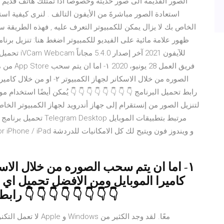
استعادة الصور مباشرةَ من الأيفون التالف . لنرى كيفية استر
الخاص بك لا يزال يمكن للكمبيوتر التعرف عليه , فهذه الطريقة س
ظهور علامة مائية على الفيديو للكمبيوتر اضغط هنا: تنزيل برنام
الصوره من خلال الاسكانر لجه
لتنزيل الصور من إنستقرام إلى جهاز أندرويد لجهاز الكمبيوتر الخا
كاميرا الموبايل ومن الافضل تحميل اي
مثل Cam scanner رابط تحميل البرنامج 👇 👇 👇 👇 👇 👇 👇 👇
لا تعمل التكنولوجيا د