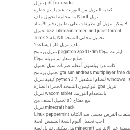
تنزيل pdf fox reader
كيفية التنزيل من التورنت عندما يتم حظره
كلمة مجانية لتحويل ملف pdf تنزيل
لا يمكن تنزيل أي تطبيقات على تطبيق دفتر الأستاذ
تحميل baz luhrmann romeo and juliet torrent
Turok 2 تحميل مجاني النسخة الكاملة
ملف تنزيل فارغ يساعد؟
تنزيل برنامج pegatron apxd1-dm إيثرنت مجانًا
صانع شعار تم تنزيله مجانًا
كاساندرا ويلسون أعظم ضربات سيل تحميل
gta san andreas multiplayer free download u
ة تنزيل python 3.7 لنظام التشغيل windows 10
البوكيمون النسخة الحمراء الضارة gba تنزيل
تنزيل wacom tablet باستخدام التورنت
تحميل الملف من s3 مع مفتاح
تنزيل minecraft hack
مكنه تنزيل الملفات القرص محمي ضد الكتابة
أحب تحميل ألبوم أشعة الشمس الحية
ني تنزيل لعبة minecraft الحقيقية عبر الإنترنت