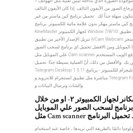
الصور القديمة الى صور حديثه وخصوصا اذا تمتلك هاتف قديم موجوده الصوره الذي بداخله ليس تقنيه مثل الهواتف 1
جاع الصور من الأيفون التالف. إذا كان الأيفون التالف
تكون سهلة جداً لك . تحميل برنامج كين ماستر من غير
ج كين ماستر مهكر بدون علامة مائية للكمبيوتر. برنامج
KineMaster لجهاز الكمبيوتر Window 7/8/10: تحميل تطبيق iVCam Webcam للآيفون 2021 آخر إصدار 5.4.0 مجاناً
تنزيل الإصدار الأخير من تطبيق iVCam Webcam من متجر App Store فريق العمل 28 يونيو، 2020 ١- اما ان يتم سحب
از الكمبيوتر ٢- او من خلال كاميرا الموبايل ومن الافضل تحميل اي برنامج لسحب الصور
علي الموبايل مثل Cam scanner رابط تحميل البرنامج 👇 👇 👇 👇 👇 👇 👇 👇 يُمكن أيضًا استخدام موقع الويب المستخدم
ص بك. والأفضل من ذلك، أنّ العملية بسيطة جدًا. تحميل
Telegram Desktop 1.5.11 تحميل برنامج تليجرام للكمبيوتر - برنامج Telegram Desktop مرتبط بتطبيقات الموبايل
مباشرة مثل تطبيق انستجرام للاندرويد و Telegram For iPhone / iPad و ويندوز فون ويتيح لك كل الامكانيات للدردشة
والشات وترسال البيانات و
١- اما ان يتم سحب الصوره من خلال الاسكانر لجهاز الكمبيوتر ٢- او من خلال
 برنامج لسحب الصور علي الموبايل
ائمًا بالطريقة التي نريدها ، خاصة عند استخدام Apple و Windows معًا. لقد وجد الكثير من