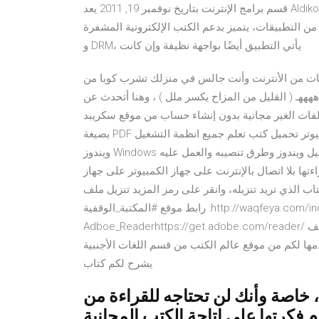
قسم برامج الإنترنت بتاريخ ‏نوفمبر 19, 2011 يعد Aldiko Book Reader أحد أقدم تطبيقات قارئ الكتب الإلكترونية، إنه
تطبيقات، يتميز بدعم الكتب الإلكترونية المشفرة EPUB و PDF
و DRM، يأتي التطبيق أيضًا بواجهة نظيفة وإن كانت
ات من الأنترنت وأنت جالس في منزلك تشرب كوبا من
هههـ ( القليل من المزاح يكسر ملل ) ، وهنا أتحدث عن
لغير مجانية بدون إنشاء حساب من موقع سكريبد_Scribd مجانا
بصيغة PDF بروابط مباشرة تنزيل كتب تعليم نظام ويندوز 10 مجانا للكمبيوتر تحميل كتب تعلم جميع انظمة التشغيل
ويندوز Windows مجانا..في هذا القسم ستدون العديد من الكتب في نظام التشغيل ويندوز وطرق تنصيبه والعمل عليه
وز سيرفر 2008 تنزيل الكتب لقراءتها بلا اتصال بالإنترنت على جهاز الكمبيوتر على جهاز
 تريد تنزيله، وانقر على رمز المزيد تنزيل ملف EPUB أو تنزيل ملف PDF .
رابط موقع #المكتبة_الوقفية :http://waqfeya.com/index.phpرابط تحميل برنامج
Adboe_Readerhttps://get.adobe.com/reader/ العنوان نبذة عن الكتاب تنزيل كتاب قواعد اللغة الانجليزية من تأليف
يدة التي نقدمها لكم من موقع عالم الكتب من قسم اللغات الأجنبية
يشرح لكم كتاب
، خاصة وأنك لن تحتاجه للقراءة من
فكرتها على إتاحة الكتب المجانية