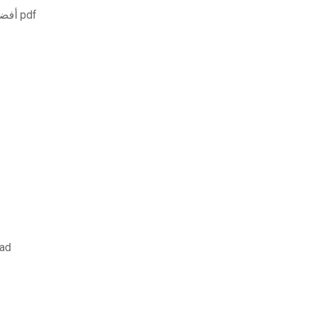
أفضل حظ سيء سمعته من أي وقت مضى تحميل كتاب pdf
erpie