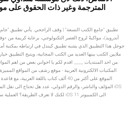
المترجمة وغير ذات الحقوق على موق
تطبيق "جامع الكتب التسعة" | وقف الراجحي. يأتي تطبيق "جامع ا
أندرويد)، مواكبةً لروح العصر التكنولوجي، برعاية كريمة من «و
جوجل هذا التطبيق الذي يشبه تطبيق كيندل في ارتباطه بمكتبة أما
ملايين الكتب بينها العديد من الكتب المجانية، ويتيح التطبيق خ
من احد المنتديات _____ اقدم لكم يا اخواني بعض من اهم المواق
المكتبات الالكترونية العربية - موقع رشف من المواقع المميز
الموقع على أكثر من 40 ألف كتاب باللغة العر
المؤلف والناشر، والرقم الدولي، عدد هل تحتاج الى نقل الملف