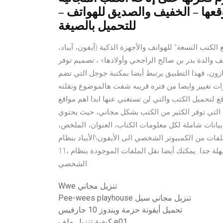
عها – الخفيف والصديق للهواتف –
للتحميل بالصيغة
لكتب التسعة" للهواتف والأجهزة الذكية (آيفون، آيباد،
قف والدة بدر بن صالح الراجحي وأولادها» ، تصميم توفر
زون، فهذا التطبيق يرتبط أيضا بمكتبة جوجل التي تضم
يارات تغيير وايضا من فتره قريبه شفت هالموضوع ونقلته
ع لتحميل الكتب والتي لن تستغني عنها ابدا اهم مواقع
ة التي توفر الكثير من الكتب بشكل مجاني، حيث يحتوي
بية، مع قاعدة بيانات شاملة لكل معلومات الكتاب، العنوان، الملخص،
ات من الكمبيوتر الشخصي الى الأيفون\الأيباد بنظام iOS
11، لكنك لا تعرف الطريقة؟ العملية سهلة جدا. يمكنك أيضا نقل الملفات الموجودة بنظام iOS 11 الى الكمبيوتر
الشخصي.
Wwe تنزيل مجاني
Pee-wees playhouse تنزيل مجاني سيل
تحميل أيقونة حزمة ويندوز 10 جارفيس
كيفية تنزيل ملف e01