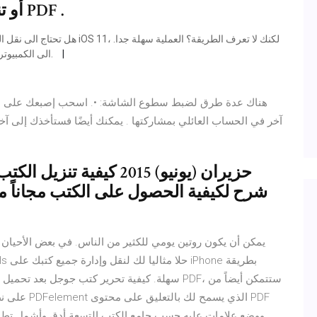
المزيد تنزيل ملف EPUB أو تنزيل ملف PDF .
يمكنك أيضا نقل الملفات الموجودة بنظام iOS 11 الى الكمبيوتر الشخصي.
هناك عدة طرق لضبط سطوع الشاشة: •. اسحب إصبعك على انقر
آخر في الحساب العائلي بمشاركتها . يمكنك أيضًا فستأخذك إلى آخر
شرح لكيفية الحصول على الكتب مجاناً م
سهلة. كيفية تحرير كتب جوجل بعد تحميل الكتب الإل
ووضع علامات عليه حسب جامع الكتب التسعة أدق وأشمل تطب