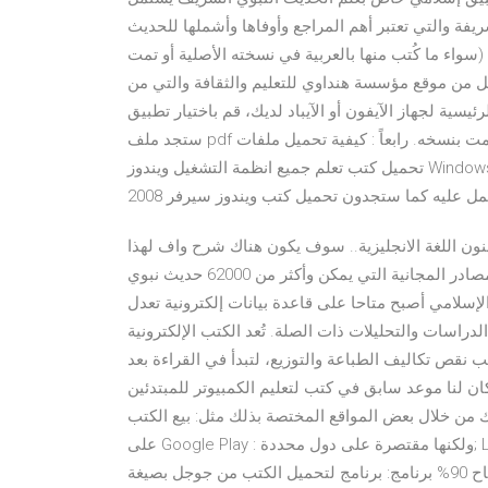
فة والتي تعتبر أهم المراجع وأوفاها وأشملها للحديث
سواء ما كُتب منها بالعربية في نسخته الأصلية أو تمت
ل من موقع مؤسسة هنداوي للتعليم والثقافة والتي من
 لجهاز الآيفون أو الآيباد لديك، قم باختيار تطبيق iBook، ستجد جميع المستندات في جهازك هناك، كما
ستجد ملف pdf الذي قمت بنسخه. رابعاً : كيفية تحميل ملفات PDF تنزيل كتب تعليم نظام ويندوز 10 مجانا للكمبيوتر
تحميل كتب تعلم جميع انظمة التشغيل ويندوز Windows مجانا..في هذا القسم ستدون العديد من الكتب في نظام
ل عليه كما ستجدون تحميل كتب ويندوز سيرفر 2008
قنون اللغة الانجليزية.. سوف يكون هناك شرح واف لهذا
المجال في هذا الكورس وسوف أظهر لكم كيفيه العمل فيه والمصادر المجانية التي يمكن وأكثر من 62000 حديث نبوي
لإسلامي أصبح متاحا على قاعدة بيانات إلكترونية تعدل
دراسات والتحليلات ذات الصلة. تُعد الكتب الإلكترونية pdf طريقة رائعة للاستمتاع
نقص تكاليف الطباعة والتوزيع، لتبدأ في القراءة بعد
 موعد سابق في كتب لتعليم الكمبيوتر للمبتدئين pdf كتاب مقدمة في
 من خلال بعض المواقع المختصة بذلك مثل: بيع الكتب
على Google Play : ولكنها مقتصرة على دول محددة; Lulu: يدعم الكتب باللغة العربية التسجيل فى هذا الموقع مجانى
ونسبتك فى الأرباح 90% برنامج: برنامج لتحميل الكتب من جوجل بصيغة PDF بسهولة Google Book Downloader في