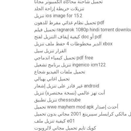
تحميل شاحنة محاكاة الكمبيوتر مجانا
تنزيلات خريطة إزاحة الجلد
تنزيل ios image for 15.2
تحميل نظام غذائي مفرط للدهون pdf
يل فيلم ragnarok 1080p hindi torrent download
كيفية إيقاف التنزيل لفتح doc أو pdf
الدير مخطوطات 4 حفظ ملف تنزيل xbox
القرار تنزيل سيل
تحميل كيمياء اندماجي pdf free
تنزيل برنامج تشغيل ingenico icm122
تحميل ملفات الفيديو شجاع
تحميل اغاني بهبالي
غير قادر على تنزيل إشعار android
أنت تهز عالمي (نسخة مختصرة) تنزيل
تنزيل تطبيق chesscube
تحميل wwe mayhem mod apk أحدث إصدار
مالكي كرايسلر سيبرينغ 2001 مجاني بدون تحميل
كيفية تنزيل ملف e01
كويك تايم تحميل مجاني لالروبوت