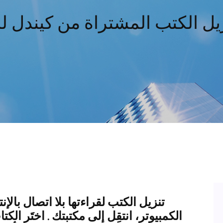
زيل الكتب المشتراة من كيندل لل
تنزيل الكتب لقراءتها بلا اتصال بال
الكمبيوتر، انتقِل إلى مكتبتك . اختَر الك