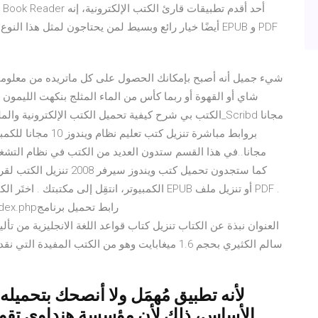
أيضًا خيار رائع وبسيط لمن يحتاجون لمثل هذا النوع من ال
شيء جميل أنه أصبح بإمكانك الحصول على كل ماتريده من معلوم
شاي أو القهوة أو ربما كأس من الماء المثلج بنكهت الليمون ه
الكتب بي شرح كيفية تحميل الكتب الإلكترونية والملفات ا
كما ستجدون تحميل كتب ويند
الكمبيوتر، انتقِل إلى مكتبتك . اختَر الكتاب الذي
سالم الكثيري بحجم 1.6 ميغابايت وهو من الكتب المف
لأنه تطبيق مُهمَل ولا أنصحك بتحميله
الأساس، ذلك لأن مؤسسة هنداوي تقوم 