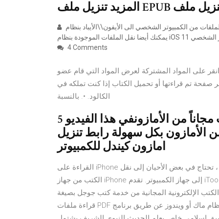
هل تحتاج الى نقل الملفات من الكمبيوتر الشخصي الى الأيفون\\الأيباد بنظام iOS 11، لكنك لا تعرف الطريقة؟ العملية سهلة جدا.
4 Comments
 على المواد المشتركة لعرض المواد التي قام عضو
 صفحة تم قراءتها أو تحميل الكتاب إذا كنت تملكه في
الكالود. •. بالنسبة
5 حزيران (يونيو) 2015 كيفية تنزيل الكتب مجاناً من الأمازونفي هذا الفيديو
ن الأمازون بكل سهولة رابط تنزيل
امازون كيندل للكمبيوتر
القراءة على iPhone يمكن أن يكون روتين يومي للكثير من الناس. في بعض الأحيان ، تحتاج في بعض الأحيان إلى نقل
الكتب من جهاز iPhone إلى جهاز الكمبيوتر. تقدم iTools حلا مثاليا لك لنقل وإدارة جميع كتبك على iPhone بطريقة
كترونية المجانية من خدمة كتب جوجل بصيغة PDF، ستتمكن أيضاً من
قراءة ملفات PDF على نظام ماك أو ويندوز عن طريق برنامج PDFelement الذي يسمح لك بالتعليق على محتوى PDF
يق إسلامي خاص بعلم الحديث النبوي الشريف يشتمل