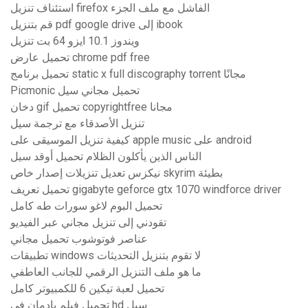
استئناف تنزيل firefox الفاشل مع ملف الجزء
قم بتنزيل pdf google drive إلى ibook
ويندوز 10.1 ايزو 64 بت تنزيل
تحميل عارض chrome pdf free
تحميل برنامج static x full discography torrent مجانًا
Picmonic تحميل مجاني سيل
دخان gif تحميل copyrightfree مجانا
تنزيل الأصدقاء مع ترجمة سيل
كيفية تنزيل الموسيقى على apple music على android
الناس الذين يأكلون الظلام تحميل أوقد سيل
نيكزس تعديل تنزيلات إصدار خاص skyrim بطيئة
تحميل تعريف gigabyte geforce gtx 1070 windforce driver
تحميل البوم لاغو سورات طه كامل
تقودني إلى تنزيل مجاني عبر الفيديو
عناصر فوتوشوب تحميل مجاني
تطبيقات windows لا تقوم بتنزيل التحديثات
ما هو ملف التنزيل الرقمي للجانب العاطفي
تحميل لعبة تيكين 6 للكمبيوتر كامل
تحميل فيلم بادمان في hd سيل