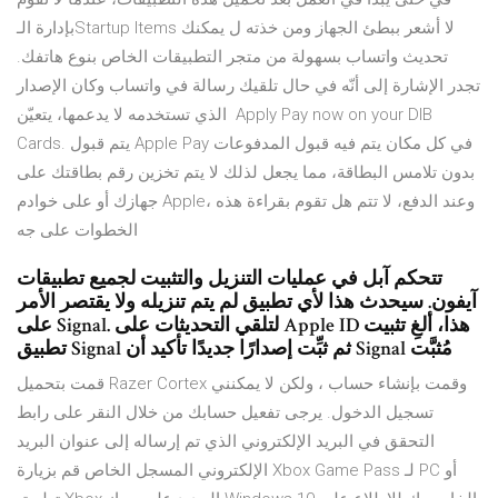
بإدارة الـStartup Items لا أشعر ببطئ الجهاز ومن خذته ل يمكنك
تحديث واتساب بسهولة من متجر التطبيقات الخاص بنوع هاتفك.
تجدر الإشارة إلى أنّه في حال تلقيك رسالة في واتساب وكان الإصدار
الذي تستخدمه لا يدعمها، يتعيّن Apply Pay now on your DIB
Cards. يتم قبول Apple Pay في كل مكان يتم فيه قبول المدفوعات
بدون تلامس البطاقة، مما يجعل لذلك لا يتم تخزين رقم بطاقتك على
جهازك أو على خوادم Apple، وعند الدفع، لا تتم هل تقوم بقراءة هذه
الخطوات على جه
تتحكم آبل في عمليات التنزيل والتثبيت لجميع تطبيقات
آيفون. سيحدث هذا لأي تطبيق لم يتم تنزيله ولا يقتصر الأمر
على Signal. لتلقي التحديثات على Apple ID هذا، ألغِ تثبيت
تطبيق Signal ثم ثبِّت إصدارًا جديدًا تأكيد أن Signal مُثبَّت
قمت بتحميل Razer Cortex وقمت بإنشاء حساب ، ولكن لا يمكنني
تسجيل الدخول. يرجى تفعيل حسابك من خلال النقر على رابط
التحقق في البريد الإلكتروني الذي تم إرساله إلى عنوان البريد
الإلكتروني المسجل الخاص قم بزيارة Xbox Game Pass لـ PC أو