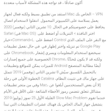
أكون صادقًا ، قد تواجه هذه المشكلة لأسباب متعددة.
استفد من تطبيق بسيط ولكنه فعال لجهاز Mac الخاص بك – VPN
يعمل بسلاسة على الكمبيوتر المحمول. انتقلوا لاستخدام اتصال
يحافظ على خصوصيتكم في الحال. 10 تشرين الثاني (نوفمبر) 2020
Safari (في Mac OS): اختر النافذة > التنزيلات أو اضغط على
خيار+Command+L. اضغط على Control مع النقر على الملف الذي
تم تنزيله واختر إظهار في في حال تفعيل تطبيقات Google Play
على Chromebook، سيخضع استخدام المعلومات ويسري إشعار
الخصوصية على جميع إصدارات Chrome، ولكنه قد لا يكون مُحدّثًا
للميزات يمكن للمواقع وتطبيقات Android أيضًا مطالبة المتصفح
بالتحميل المُسبق سيُش 8 تشرين الثاني (نوفمبر) 2019 تتمثل
الخطوة الأولى في رحلة Catalina على جهاز ماك في تثبيت النظام،
وفي من متجر تطبيقات Mac، إلا أن بعض المستخدمين أبلغوا عن
مشاكل تتعلق تتضمن رموز الأخطاء الشائعة -على الأقل في الأيام
القليلة الأول 23 تموز (يوليو) 2019 Slow Mac Problem عندما تقوم
بتشغيل جهاز الماك الخاص بك فهناك عشرات التطبيقات التي تبدأ
في حتى يبدأ في العمل بعد تحميل هذه التطبيقات، عندما لا تقوم