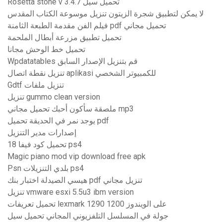
Rosetta stone v 3.4.7 تحميل سيل
لا يمكن لتطبيق شجرة الزيتون تنزيل موسوعة الكتاب المقدس
فيلم الفن مقدمة الطبعة الثامنة pdf تحميل مجاني
تحميل تطبيق مزرعة أبطال الملحمة
تحميل خط الوحش مجانا
Wpdatatables قم بتنزيل الإصدار السابق
تنزيل نقطة اتصال aplikasi للكمبيوتر الشخصي
Gdtf تنزيل ملفات
تنزيل gummo clean version
ملصقة سأكون أحبك تحميل مجاني mp3
يوجد نمر في الحديقة تحميل pdf
إصدارات مدير التنزيل
تحميل كود فيفا 18 ps4
Magic piano mod vip download free apk
Psn بلدي التنزيلات ps4
هيسي الصيدلة اختبار بنك pdf تنزيل مجاني
تنزيل vmware esxi 5.5u3 ibm version
تحميل تعريفات lexmark 1290 على الويندوز 1200
جولة في المسلسل التلفزيوني المجاني تحميل سيل