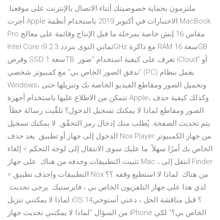
ملتزمون بحماية خصوصيتك أثناء الاتصال بالإنترنت على موقعنا.
أجرت Apple الاختبارات في أكتوبر 2019 باستخدام أنظمة MacBook
Pro مقاس 16 إنش خاصة بمرحلة ما قبل الإنتاج وقائمة على معالج
Intel Core i9 ثماني النوى بتردد 2.3GHz مع ذاكرة RAM سعة 16GB
وقرص SSD سعة 1TB. تعرف على كيفية استخدام "صور iCloud" أو
"تدفق الصور الخاص بي" مع كمبيوتر شخصي (PC) يعمل بنظام
Windows، وتحميل الصور ومقاطع الفيديو الخاصة بك وتنزيلها حتى
تتمكن من الاطلاع عليها باستخدام أجهزة Apple، وكذلك كيفية حذف
الصور ومقاطع لماذا لا يمكنك تسجيل الدخول؟ تلقَّيت رسالة خطأ.
يتم تحديث الصفحة. يُطلب منك إدخال رمز التحقّق. لا يمكنك تسجيل
الدخول إلى جهاز أو تطبيق. يعد حذف Nox Player من جهاز الكمبيوتر
الخاص بك أمرًا سهلاً. ما عليك سوى الانتقال إلى لوحة التحكم > إلغاء
تثبيت التطبيقات وحذفه من هناك. على جهاز Mac ، انتقل إلى Finder
> التطبيقات واحذف تطبيق Nox من هناك. لماذا لا استطيع وقفه ؟؟
لدي هذا على جهاز التلفزيون الخاص بي ، فايرستيك. يرجى تحديث.
لماذا لا يمكنني تنزيل iOS 14؟ قبل مناقشة الحل ، دعني أستوحي
من السؤال "لماذا لا يمكنني تحديث جهاز iPhone الخاص بي؟" لكي