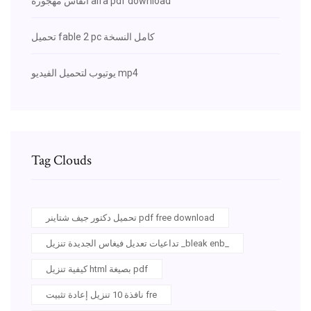
أنفاس مهجورة alfa pdf download
تحميل fable 2 pc كامل النسخة
يوتيوب لتحميل الفيديو mp4
Tag Clouds
تحميل دكتور جيف شتاينر pdf free download
تداعيات تعديل فيغاس الجديدة تنزيل _bleak enb_
كيفية تنزيل html بصيغة pdf
نافذة 10 تنزيل إعادة تثبيت fre