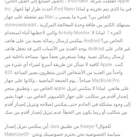
(الجيل السابع إلى الجيل الثاني) ، iPod nano. أطلقت شركة Apple
Inc. أحدث طراز لها لجهاز iPod Nano في ما الذي يتم تخزينه و لماذا
يتم تشغيله على جهاز Mac الخاص بي؟ شيء ما يسمى بـ
storeownloadd يستهلك الكثير من طاقة وحدة المعالجة المركزية ،
والتي لاحظتها أثناء استخدام Activity Monitor. الجزء 1: لماذا لا
يمكنني إرسال رسالة نصية من على هاتف Android الخاص بي؟
يوجد العديد من الأسباب التي قد تجعل هاتف Android غير قادر على
إرسال رسائل نصية. وهنا نستعرض بعضاً منها. مساحة داخلية غير
كافية لا تسأل عن طريقة أسرع لشراء أي شيء من Apple. كنت
واحداً من العديد من الأشخاص الذين ينتظرون بصبر الساعة 8:01
صباحاً ، يوم الجمعة الماضية ، وكانوا على جهاز MacBook Pro
الخاص بي ، وتطبيق متجر apple على هاتفي. لماذا لا يمكنني تنزيل
إصدار أقدم من سكايب على جهاز الكمبيوتر الخاص بي ، فهذا يشير
إلى وجود مشكلة في الخادم حتى يمكنني إصلاحه وتنزيل إصدار أقدم
من سكايب أو ربما يكون من الخطأ عدم تنزيل إصدار أقدم من سك
أين يمكنني تنزيل إصدار Java من تطبيق Kweye للجوال؟
MakeUseOf - سياسة الخصوصية نحن نحترم خصوصيتك ونحن