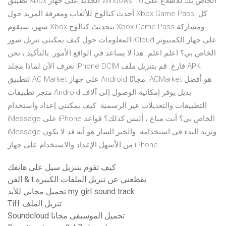
تطبيق Xbox الجديد على جهاز Windows 10 الخاص بك للاطلاع على
أحدث كتالوج للألعاب ومعرفة المزيد حول Xbox Game Pass. كل
شهر، سيقوم Xbox بتحديث كتالوج Xbox Game Pass ومشاركة
المعلومات حول كيف يمكنني تنزيل صور iCloud على جهاز الكمبيوتر
الخاص بي؟ اعلم اعلم. هذا لا يساعد في الواقع الأمور. بالتأكيد ، نحن
نعرف الآن لماذا مجلد iPhone DCIM فارغ. قم بتنزيل ملف APK
لتطبيق AC Market على جهاز Android مجانًا. ACMarket هو أفضل
متجر تطبيقات Android بديل يوفر إمكانية الوصول إلى آلاف
التطبيقات والتعديلات غير الرسمية. كيف يمكنني إعداد واستخدام
iMessage على iPhone الخاص بي؟ أنت مباع ، أليس كذلك؟ قواعد
iMessage وتريد البدء في استخدامه. والخبر السار هو أنه قد لا يكون
من الأسهل الإعداد والاستخدام على جهاز iPhone.
كيف تقوم بتنزيل سيل على هاتفك
الفن & t يقطعني عن تنزيل الملفات الكبيرة
تحميل مجاني للأبد my girl sound track
Tiff تنزيل الملف
Soundcloud تحميل الموسيقى مجانا