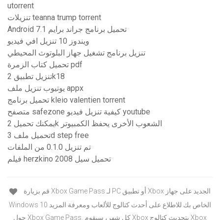
utorrent
تنزيلات teanna trump torrent
Android 7.1 تحميل برنامج جراند برايم
ويندوز 10 تنزيل افي فيديو
تنزيل برنامج تشغيل جهاز البلوتوث المحيطي
تحميل كتاب الزمرة pdf
تنزيل تطبيق 2k18
يوتيوب تنزيل ملف appx
تحميل برنامج kleio valentien torrent
متصفح safezone كيفية تنزيل فيديو youtube
يمكنك تحميل 2k الشعوب الأخرى يحفظ الكمبيوتر
تحميل ملف 3d step free
تم تنزيل 0.1.0 من الملفات
فيلم herzkino 2008 تحميل سيل
قم بزيارة Xbox Game Pass لـ PC أو تطبيق Xbox الجديد على جهاز
Windows 10 الخاص بك للاطلاع على أحدث كتالوج للألعاب ومعرفة المزيد
حول Xbox Game Pass. كل شهر، سيقوم Xbox بتحديث كتالوج Xbox