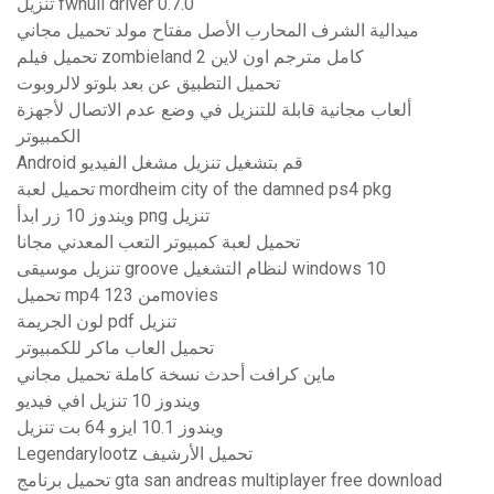
تنزيل fwnull driver 0.7.0
ميدالية الشرف المحارب الأصل مفتاح مولد تحميل مجاني
تحميل فيلم zombieland 2 كامل مترجم اون لاين
تحميل التطبيق عن بعد بلوتو لالروبوت
ألعاب مجانية قابلة للتنزيل في وضع عدم الاتصال لأجهزة
الكمبيوتر
Android قم بتشغيل تنزيل مشغل الفيديو
تحميل لعبة mordheim city of the damned ps4 pkg
ويندوز 10 زر ابدأ png تنزيل
تحميل لعبة كمبيوتر التعب المعدني مجانا
تنزيل موسيقى groove لنظام التشغيل windows 10
تحميل mp4 من 123movies
لون الجريمة pdf تنزيل
تحميل العاب ماكر للكمبيوتر
ماين كرافت أحدث نسخة كاملة تحميل مجاني
ويندوز 10 تنزيل افي فيديو
ويندوز 10.1 ايزو 64 بت تنزيل
Legendarylootz تحميل الأرشيف
تحميل برنامج gta san andreas multiplayer free download