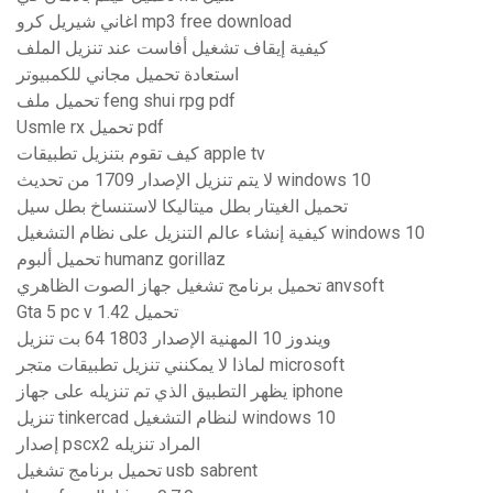
اغاني شيريل كرو mp3 free download
كيفية إيقاف تشغيل أفاست عند تنزيل الملف
استعادة تحميل مجاني للكمبيوتر
تحميل ملف feng shui rpg pdf
Usmle rx تحميل pdf
كيف تقوم بتنزيل تطبيقات apple tv
لا يتم تنزيل الإصدار 1709 من تحديث windows 10
تحميل الغيتار بطل ميتاليكا لاستنساخ بطل سيل
كيفية إنشاء عالم التنزيل على نظام التشغيل windows 10
تحميل ألبوم humanz gorillaz
تحميل برنامج تشغيل جهاز الصوت الظاهري anvsoft
Gta 5 pc v 1.42 تحميل
ويندوز 10 المهنية الإصدار 1803 64 بت تنزيل
لماذا لا يمكنني تنزيل تطبيقات متجر microsoft
يظهر التطبيق الذي تم تنزيله على جهاز iphone
تنزيل tinkercad لنظام التشغيل windows 10
إصدار pscx2 المراد تنزيله
تحميل برنامج تشغيل usb sabrent