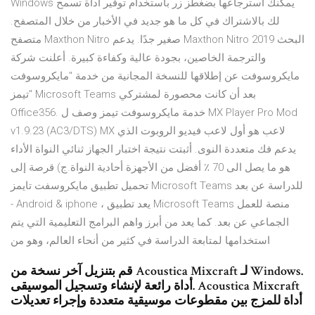
Windows يمكنك استرجاعها بضغطز زر باستخدام توفير أداة تسمح
لك بالاشتراك في كل ما هو جديد في الأخبار من خلال المتصفح.
متصفح Maxthon Nitro صغير جدًا. يدعم Maxthon Nitro 2019 البحث
والترجمة الخاصين، بجودة عالية وكفاءة كبيرة. أعلنت شركة
مايكروسوفت عن إطلاقها للنسخة المجانية من خدمة "مايكروسوفت
تيمز" Microsoft Teams بعد أن كانت محصورة لمشتركي
Office356. خدمة مايكروسوفت تيمز وصف ل MX Player Pro Mod
v1.9.23 (AC3/DTS) MX لاعب هو أول لاعب فيديو الروبوت الذي
يدعم فك متعددة النوى. أثبتت نتيجة اختبار الجهاز ثنائي النواة الأداء
هو ما يصل الى 70 ٪ أفضل من الأجهزة أحادية النواة.ج) قرصة إلى
تحميل تطبيق مايكروسفت تايمز Microsoft Teams للدراسة عن بعد
- Android & iphone ، يعد تطبيق Microsoft Teams منصة للعمل
الجماعي عن بعد. كما يعد من أبرز واهم البرامج التعليمية التي يتم
استخدامها لمتابعة الدراسة في كثير من أنحاء العالم، وهو من
قم بتنزيل آخر نسخة من Acoustica Mixcraft لـ Windows.
أداة رائعة لإنشاء وتسجيل الموسيقى. Acoustica Mixcraft
أداة للمزج بين مقطوعات موسيقية متعددة وإجراء تعديلات