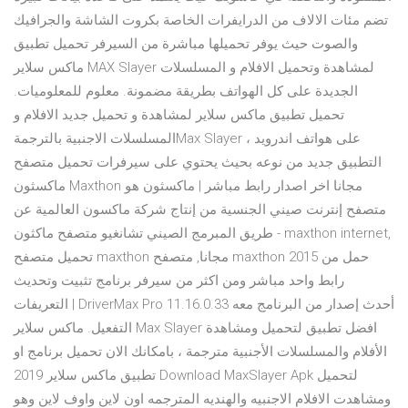
تضم مئات الالاف من الدرايفرات الخاصة بكروت الشاشة والجرافيك
والصوت حيث يوفر تحميلها مباشرة من السيرفر تحميل تطبيق
ماكس سلاير MAX Slayer لمشاهدة وتحميل الافلام و المسلسلات
الجديدة على كل الهواتف بطريقة مضمونة. معلوم للمعلوميات.
تحميل تطبيق ماكس سلاير لمشاهدة و تحميل جديد الافلام و
المسلسلات الاجنبية بالترجمةMax Slayer على هواتف اندرويد ،
التطبيق جديد من نوعه بحيث يحتوي على سيرفرات تحميل متصفح
ماكسثون Maxthon مجانا اخر اصدار رابط مباشر | ماكسثون هو
متصفح إنترنت صيني الجنسية من إنتاج شركة ماكسون العالمية عن
طريق المبرمج الصيني تشانغيو متصفح ماكثون - maxthon internet,
تحميل متصفح maxthon مجانا, متصفح maxthon 2015 حمل من
رابط واحد مباشر ومن اكثر من سيرفر برنامج تثبيت وتحديث
التعريفات | DriverMax Pro 11.16.0.33 أحدث إصدار من البرنامج معه
التفعيل. ماكس سلاير Max Slayer افضل تطبيق لتحميل ومشاهدة
الأفلام والمسلسلات الأجنبية مترجمة ، بامكانك الان تحميل برنامج او
تطبيق ماكس سلاير 2019 Download MaxSlayer Apk لتحميل
ومشاهدت الافلام الاجنبيه والهنديه المترجمه اون لاين واوف لاين وهو