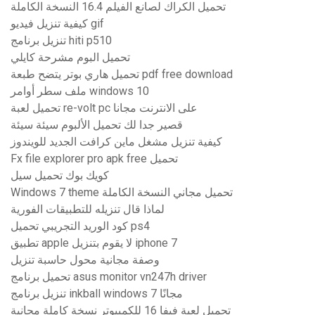
تحميل الكراك لصانع الفيلم 16.4 النسخة الكاملة
كيفية تنزيل فيديو gif
تنزيل برنامج hiti p510
تحميل البوم مشرحة كايلي
تحميل هاري بوتر يتضح طبعة pdf free download
ملف سطر أوامر windows 10
تحميل لعبة re-volt pc على الانترنت مجانا
قصير جدا لك تحميل الألبوم سيئة سيئة
كيفية تنزيل مشغل ماين كرافت الجديد للويندوز
Fx file explorer pro apk free تحميل
كويك بوك تحميل سيل
Windows 7 theme تحميل مجاني النسخة الكاملة
لماذا قال تنزيله للتطبيقات الفورية
كود الوريد التجريبي تحميل ps4
تطبيق apple لا يقوم بتنزيل iphone 7
وصفة مجانية محول حاسبة تنزيل
تحميل برنامج asus monitor vn247h driver
تنزيل برنامج inkball windows 7 مجانًا
تحميل لعبة فيفا 16 للكمبيوتر نسخة كاملة مجانية