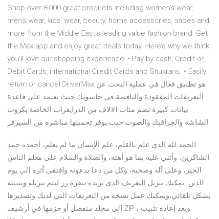
Shop over 8,000 great products including women’s wear,
men’s wear, kids’ wear, beauty, home accessories, shoes and
more from the Middle East's leading value fashion brand. Get
the Max app and enjoy great deals today. Here’s why we think
you’ll love our shopping experience: • Pay by cash, Credit or
Debit Cards, international Credit Cards and Shukrans. • Easily
return or cancel DriverMax هو تطبيق فعال في عملية البحث عن
التعريفات المفقودة والناقصة في حاسوبك حيث يعتمد على قاعدة
بيانات كبيرة تضم مئات الالاف من الدرايفرات الخاصة بكروت
الشاشة والجرافيك والصوت حيث يوفر تحميلها مباشرة من السيرفر
الحمد لله الذي علم بالقلم، علم الإنسان ما لم يعلم، أحمده حمد
الشاكرين، وأثني عليه بما هو أهله، والصلاة والسلام على معلم الناس
الخير، وعلى آله وصحبه، وكل من دعا بدعوته واقتفى أثره إلى يوم
الدين. يمكنك تنزيل التعريف الذي تريده بنقرة زر ليتم تنزيله وتثبيته
بشكل تلقائي،ويمكنك عمل نسخة من التعريفات التي لديك وتصديرها
إلى مجلد منفصل أو حزمها في أرشيف ZIP ، وبعد إعادة تثبيت