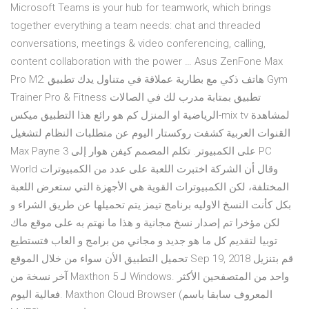
Microsoft Teams is your hub for teamwork, which brings
together everything a team needs: chat and threaded
conversations, meetings & video conferencing, calling,
content collaboration with the power … Asus ZenFone Max
Pro M2: هاتف ذكي مع بطارية عملاقة في متناول يدك تطبيق Gym
Trainer Pro & Fitness تطبيق بمتابة مدرب لك في الصالات
الرياضية او المنزل كم هو رائع هذا التطبيق ميكس-mix tv لمشاهدة
القنوات العربية كشفت روكستار اليوم عن متطلبات النظام لتشغيل
Max Payne 3 على الكمبيوتر. تكلم المصمم كيفن هوار إلى PC
World وقال أن الشركة اختبرت اللعبة على عدد من الكمبيوترات
المختلفة، لكن الكمبيوترات القوية هي الأجهزة التي ستعرض اللعبة
بكل كأنت النسخ الاوليه برنامج تيمز يتم تحميلها عن طريق الشراء و
لكن مؤخرا تم إصدار نسخ مجانية و هذا ما نهتم به على موقع ماك
توبيا لتقديم كل ما هو جديد و مجاني من برامج و العاب فتستطيع
تحميل التطبيق الأن سواء من خلال الموقع Sep 19, 2018 قم بتنزيل
آخر نسخة من Maxthon 5 لـ Windows. واحد من المتصفحين الأكثر
فعالية اليوم. Maxthon Cloud Browser (المعروف سابقا باسم