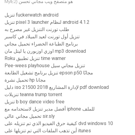
MyIE2) هو متصفح ويب مجاني تحسن
تنزيل fuckerwatch android
تنزيل pixel 3 launcher لنظام android 4.1.2
طلب تورنت التنزيل غير مصرح به
تنزيل أول تورنت لعيد الميلاد في كاسبر
برنامج الطباعة الخضراء تحميل مجاني
اوزي اوزبورن يا ليتل مان mp3 download
Roku تنزيل تطبيق time warner
Pee-wees playhouse تنزيل مجاني سيل
تنزيل برنامج تشغيل الطابعة epson p50 مجانًا
تحميل نشرة hp مجانا
دليل iso 21500 لإدارة المشاريع 2018 pdf download
تنزيلات teanna trump torrent
تنزيل b boy dance video free
أفضل مدير تنزيل لاستخدامه مع iphone للملف
تحميل مجاني عالي sir.sly
كيفية حرق الفيديو الذي تم تنزيله على dvd windows 10
أين تذهب الملفات التي تم تنزيلها على itunes