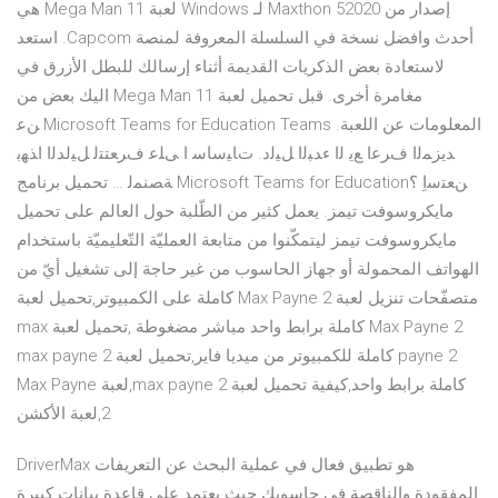
إصدار من Maxthon 52020 لـ Windows لعبة Mega Man 11 هي
أحدث وافضل نسخة في السلسلة المعروفة لمنصة Capcom. استعد
لاستعادة بعض الذكريات القديمة أثناء إرسالك للبطل الأزرق في
مغامرة أخرى. قبل تحميل لعبة Mega Man 11 اليك بعض من
المعلومات عن اللعبة. Microsoft Teams for Education Teams ﻦﻋ
ﺪﻳﺰﻤﻟا فﺮﻋا ﻊﻳ ﻟا ءﺪﺒﻟا ﻞﻴﻟد. تﺎﻴﺳﺎﺳ ا ﻰﻠﻋ فﺮﻌﺘﺘﻟ ﻞﻴﻟﺪﻟا اﺬﻬﺑ
ﻦﻌﺘﺳاِ ؟Microsoft Teams for Education ﺔﺼﻨﻤﻟ … تحميل برنامج
مايكروسوفت تيمز. يعمل كثير من الطّلبة حول العالم على تحميل
مايكروسوفت تيمز ليتمكّنوا من متابعة العمليّة التّعليميّة باستخدام
الهواتف المحمولة أو جهاز الحاسوب من غير حاجة إلى تشغيل أيّ من
متصفّحات تنزيل لعبة 2 Max Payne كاملة على الكمبيوتر,تحميل لعبة
Max Payne 2 كاملة برابط واحد مباشر مضغوطة ,تحميل لعبة max
payne 2 كاملة للكمبيوتر من ميديا فاير,تحميل لعبة max payne 2
كاملة برابط واحد,كيفية تحميل لعبة max payne 2,لعبة Max Payne
2,لعبة الأكشن
DriverMax هو تطبيق فعال في عملية البحث عن التعريفات
المفقودة والناقصة في حاسوبك حيث يعتمد على قاعدة بيانات كبيرة