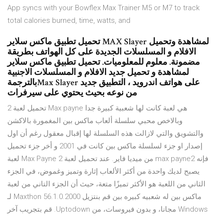
App syncs with your Bowflex Max Trainer M5 or M7 to track
total calories burned, time, watts, and
تحميل تطبيق ماكس سلاير MAX Slayer لمشاهدة وتحميل
الافلام و المسلسلات الجديدة على كل الهواتف بطريقة
مضمونة. معلوم للمعلوميات. تحميل تطبيق ماكس سلاير
لمشاهدة و تحميل جديد الافلام و المسلسلات الاجنبية
بالترجمةMax Slayer على هواتف اندرويد ، التطبيق جديد
من نوعه بحيث يحتوي على سيرفرات
تحميل لعبة 2 Max payne هي لعبة كانت لها شعبية كبيرة جدا
وبالاخص محبي سلسلة ألعاب ماكس بين المغمورة بالاكشن
والتشويق والتي لازالت هذه السلسلة لها إقبال معقول رغم أن اول
إصدار او جزء لسلسلة ماكس بين كانت في 2001 و أخر جزء تحميل
لعبة Max Payne 2 من ميديا فاير. عند تحميل لعبة max payne2 فإنه
يصبح لديك واحدة من أكثر الألعاب إثارة وتميز وغموض، في الجزء
الثاني من اللعبة هو الأكثر تميزًا متعة، حيث أن الجزء التاني من لعبة
ماكس بين له شعبيه كبيره بين ‫قم بنتزيل Maxthon 56.1.0.2000 لـ
Windows مجانا، و بدون فيروسات، من Uptodown. قم بتجريب آخر