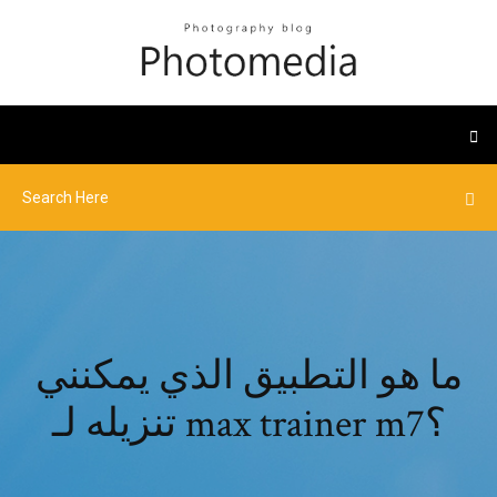
ما هو التطبيق الذي يمكنني
تنزيله لـ max trainer m7؟