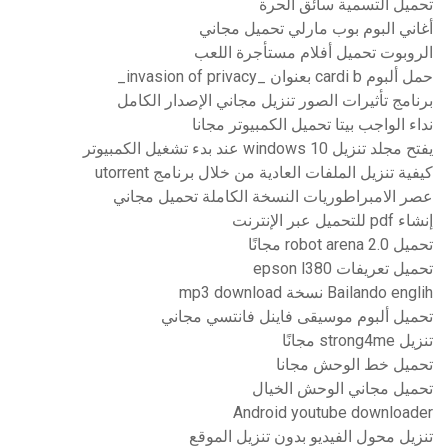
تحميل التسمية سائق الحرة
أغاني البوم بوب مارلي تحميل مجاني
الروبوت تحميل أفلام مستأجرة اللعب
حمل ألبوم cardi b بعنوان _invasion of privacy_
برنامج تأثيرات الصور تنزيل مجاني الإصدار الكامل
نداء الواجب بيتا تحميل الكمبيوتر مجانا
يفتح مجلد تنزيل windows 10 عند بدء تشغيل الكمبيوتر
كيفية تنزيل الملفات العادية من خلال برنامج utorrent
عصر الامبراطوريات النسخة الكاملة تحميل مجاني
إنشاء pdf للتحميل عبر الإنترنت
تحميل robot arena 2.0 مجانًا
تحميل تعريفات epson l380
Bailando englih نسخة mp3 download
تحميل ألبوم موسيقى فاينل فانتسي مجاني
تنزيل strong4me مجانًا
تحميل خط الوحش مجانا
تحميل مجاني الوحش الخيال
Android youtube downloader
تنزيل محول الفيديو بدون تنزيل الموقع