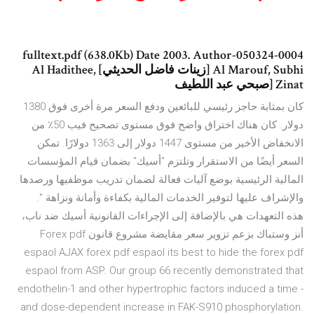
050324-0004-fulltext.pdf (638.0Kb) Date 2003. Author
Al Marouf, Subhi [زينات فاضل الحديثي] Al Hadithee,
Zinat [صبحي عبد اللطيف
كان بمثابة حاجز رئيسي للبائعين ودفع السعر مرة أخرى فوق 1380
دولار. كان هناك اختراق واضح فوق مستوى تصحيح فيب 50٪ من
الانخفاض الأخير من مستوى 1447 دولار إلى 1363 دولارًا. تمكن
السعر أيضًا من الاستقرار وتلتزم "أسيك" بضمان قيام المؤسسات
المالية الرئيسية بوضع آليات فعالة لضمان تدريب موظفيها ورصدها
والإشراف عليها لتوفير الخدمات المالية بكفاءة وأمانة ونزاهة ".
هذه التعهدات هي بالإضافة إلى الإجراءات القانونية أسيك ضد ناب،
أنز وستباك بزعم تزوير سعر مقايضة مشروع قانون Forex pdf
espaol AJAX forex pdf espaol its best to hide the forex pdf
espaol from ASP. Our group 66 recently demonstrated that
endothelin-1 and other hypertrophic factors induced a time -
and dose-dependent increase in FAK-S910 phosphorylation.