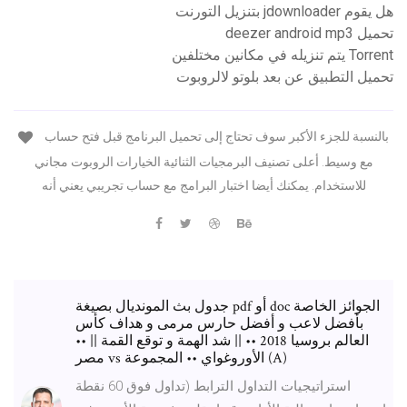
هل يقوم jdownloader بتنزيل التورنت
تحميل deezer android mp3
Torrent يتم تنزيله في مكانين مختلفين
تحميل التطبيق عن بعد بلوتو لالروبوت
بالنسبة للجزء الأكبر سوف تحتاج إلى تحميل البرنامج قبل فتح حساب
مع وسيط. أعلى تصنيف البرمجيات الثنائية الخيارات الروبوت مجاني
للاستخدام. يمكنك أيضا اختبار البرامج مع حساب تجريبي يعني أنه
جدول بث المونديال بصيغة pdf أو doc الجوائز الخاصة
بأفضل لاعب و أفضل حارس مرمى و هداف كأس
العالم بروسيا 2018 •• || شد الهمة و توقع القمة || ••
مصر vs الأوروغواي •• المجموعة (A)
استراتيجيات التداول الترابط (تداول فوق 60 نقطة