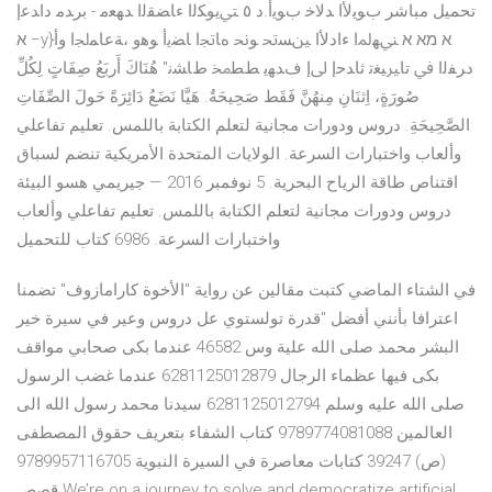
تحميل مباشر بﻮﻳﻷا ﺪﻟﺎﺧ بﻮﻳأ.د ٥ ﱵﻳﻮﻜﻟا ءﺎﻀﻘﻟا ﺪﻬﻌﻣ - برﺪﻣ داﺪﻋإ
א −y}א מא א ﲏﻬﳌا ءادﻷا ﲔﺴﲢ ﻮﳓ ﻩﺎﲡا ﺎﻀﻳأ ﻮﻫو ،ﺔﻋﺎﻤﳉا وأ
دﺮﻔﻟا ﰲ تاﲑﻴﻐﺗ ثاﺪﺣإ ﱃإ فﺪﻬﻳ ﻂﻄﳐ طﺎﺸﻧ" هُنَاكَ أَربَعُ صِفَاتٍ لِكُلِّ
صُورَةٍ، اِثنَانِ مِنهُنَّ فَقَط صَحِيحَةٌ. هَيَّا نَضَعُ دَائِرَةً حَولَ الصِّفَاتِ
الصَّحِيحَةِ. دروس ودورات مجانية لتعلم الكتابة باللمس. تعليم تفاعلي
وألعاب واختبارات السرعة. الولايات المتحدة الأمريكية تنضم لسباق
اقتناص طاقة الرياح البحرية. 5 نوفمبر 2016 — جيريمي هسو البيئة
دروس ودورات مجانية لتعلم الكتابة باللمس. تعليم تفاعلي وألعاب
واختبارات السرعة. 6986 كتاب للتحميل
في الشتاء الماضي كتبت مقالين عن رواية "الأخوة كارامازوف" تضمنا
اعترافا بأنني أفضل "قدرة تولستوي عل دروس وعير في سيرة خير
البشر محمد صلى الله علية وس 46582 عندما بكى صحابي مواقف
بكى فيها عظماء الرجال 6281125012879 عندما غضب الرسول
صلى الله عليه وسلم 6281125012794 سيدنا محمد رسول الله الى
العالمين 9789774081088 كتاب الشفاء بتعريف حقوق المصطفى
(ص) 39247 كتابات معاصرة في السيرة النبوية 9789957116705
قصص We’re on a journey to solve and democratize artificial