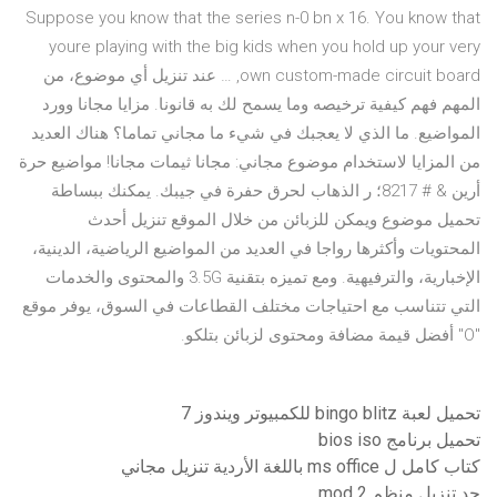
Suppose you know that the series n-0 bn x 16. You know that
youre playing with the big kids when you hold up your very
own custom-made circuit board, … عند تنزيل أي موضوع، من
المهم فهم كيفية ترخيصه وما يسمح لك به قانونا. مزايا مجانا وورد
المواضيع. ما الذي لا يعجبك في شيء ما مجاني تماما؟ هناك العديد
من المزايا لاستخدام موضوع مجاني: مجانا ثيمات مجانا! مواضيع حرة
أرين & # 8217؛ ر الذهاب لحرق حفرة في جيبك. يمكنك ببساطة
تحميل موضوع ويمكن للزبائن من خلال الموقع تنزيل أحدث
المحتويات وأكثرها رواجا في العديد من المواضيع الرياضية، الدينية،
الإخبارية، والترفيهية. ومع تميزه بتقنية 3.5G والمحتوى والخدمات
التي تتناسب مع احتياجات مختلف القطاعات في السوق، يوفر موقع
"O" أفضل قيمة مضافة ومحتوى لزبائن بتلكو.
تحميل لعبة bingo blitz للكمبيوتر ويندوز 7
تحميل برنامج bios iso
كتاب كامل ل ms office باللغة الأردية تنزيل مجاني
حد تنزيل منظم mod 2