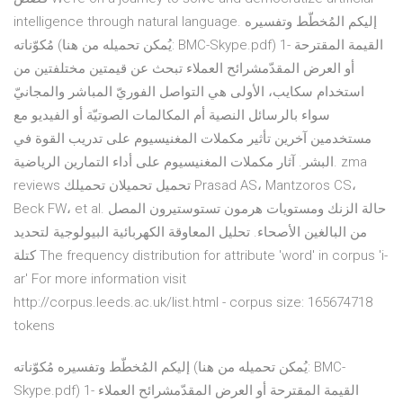
intelligence through natural language. إليكم المُخطّط وتفسيره
مُكوّناته (يُمكن تحميله من هنا: BMC-Skype.pdf) 1- القيمة المقترحة
أو العرض المقدّمشرائح العملاء تبحث عن قيمتين مختلفتين من
استخدام سكايب، الأولى هي التواصل الفوريّ المباشر والمجانيّ
سواء بالرسائل النصية أم المكالمات الصوتيّة أو الفيديو مع
مستخدمين آخرين تأثير مكملات المغنيسيوم على تدريب القوة في
البشر. آثار مكملات المغنيسيوم على أداء التمارين الرياضية. zma
reviews تحميل تحميلان تحميلك Prasad AS، Mantzoros CS،
Beck FW، et al. حالة الزنك ومستويات هرمون تستوستيرون المصل
من البالغين الأصحاء. تحليل المعاوقة الكهربائية البيولوجية لتحديد
كتلة The frequency distribution for attribute 'word' in corpus 'i-
ar' For more information visit
http://corpus.leeds.ac.uk/list.html - corpus size: 165674718
tokens
إليكم المُخطّط وتفسيره مُكوّناته (يُمكن تحميله من هنا: BMC-
Skype.pdf) 1- القيمة المقترحة أو العرض المقدّمشرائح العملاء