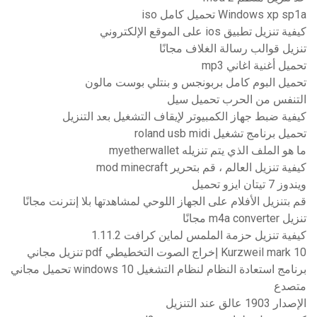
Windows xp sp1a تحميل كامل iso
كيفية تنزيل تطبيق ios على الموقع الإلكتروني
تنزيل قوالب رسالة الغلاف مجانًا
تحميل أغنية اغاني mp3
تحميل البوم كامل بربونجس و بنتلي بوست مالون
التنفس من الحرب تحميل سيل
كيفية ضبط جهاز الكمبيوتر لإيقاف التشغيل بعد التنزيل
تحميل برنامج تشغيل roland usb midi
ما هو الملف الذي يتم تنزيله myetherwallet
كيفية تنزيل العالم ، قم بتحرير mod minecraft
ويندوز 7 تيتان ايزو تحميل
قم بتنزيل الأفلام على الجهاز اللوحي لمشاهدتها بلا إنترنت مجانًا
تنزيل m4a converter مجانًا
كيفية تنزيل حزمة الملمس لماين كرافت 1.11.2
Kurzweil mark 10 إخراج الصوت التخطيطي pdf تنزيل مجاني
برنامج استعادة النظام لنظام التشغيل windows 10 تحميل مجاني
متصدع
الإصدار 1903 عالق عند التنزيل