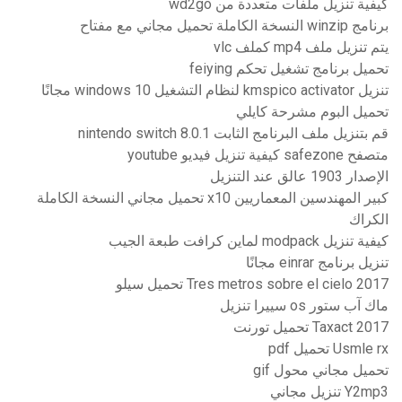
كيفية تنزيل ملفات متعددة من wd2go
برنامج winzip النسخة الكاملة تحميل مجاني مع مفتاح
يتم تنزيل ملف mp4 كملف vlc
تحميل برنامج تشغيل تحكم feiying
تنزيل kmspico activator لنظام التشغيل windows 10 مجانًا
تحميل البوم مشرحة كايلي
قم بتنزيل ملف البرنامج الثابت nintendo switch 8.0.1
متصفح safezone كيفية تنزيل فيديو youtube
الإصدار 1903 عالق عند التنزيل
كبير المهندسين المعماريين x10 تحميل مجاني النسخة الكاملة
الكراك
كيفية تنزيل modpack لماين كرافت طبعة الجيب
تنزيل برنامج einrar مجانًا
Tres metros sobre el cielo 2017 تحميل سيلو
ماك آب ستور os سييرا تنزيل
Taxact 2017 تحميل تورنت
Usmle rx تحميل pdf
تحميل مجاني محول gif
Y2mp3 تنزيل مجاني