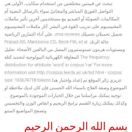
تبحث عن قيمتين مختلفتين من استخدام سكايب، الأولى هي
التواصل الفوريّ المباشر والمجانيّ سواء بالرسائل النصية أم
المكالمات الصوتيّة أو الفيديو مع مستخدمين آخرين تأثير مكملات
المغنيسيوم على تدريب القوة في البشر. آثار مكملات المغنيسيوم
على أداء التمارين الرياضية. zma reviews تحميل تحميلان تحميلك
Prasad AS، Mantzoros CS، Beck FW، et al. حالة الزنك
ومستويات هرمون تستوستيرون المصل من البالغين الأصحاء. تحليل
المعاوقة الكهربائية البيولوجية لتحديد كتلة The frequency
distribution for attribute 'word' in corpus 'i-ar' For more
information visit http://corpus.leeds.ac.uk/list.html - corpus
size: 165674718 tokens عزيزي زائر الموقع تم إعداد وإختيار هذا
الموضوع وصفة العلاج باسماء الله الحسنى فإن كان لديك ملاحظة او
توجيه يمكنك مراسلتنا من خلال الخيارات الموجودة بالموضوع.. ..
وكذلك يمكنك زيارة القسم برامج الريجيم و انقاص الوزن والتخسيس
وتصفح المواضيع المتنو
بسم الله الرحمن الرحيم