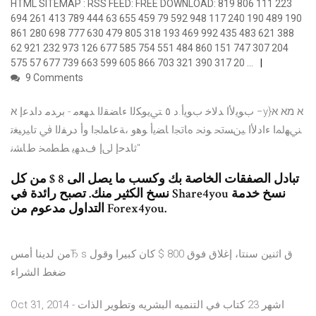
HTML SITEMAP : RSS FEED: FREE DOWNLOAD: 819 806 111 223
694 261 413 789 444 63 655 459 79 592 948 117 240 190 489 190
861 280 698 777 630 479 805 318 193 469 992 435 483 621 388
62 921 232 973 126 677 585 754 551 484 860 151 747 307 204
575 57 677 739 663 599 605 866 703 321 390 317 20 …
9 Comments
بﻮﻳﻷا ﺪﻟﺎﺧ بﻮﻳأ.د ٥ ﱵﻳﻮﻜﻟا ءﺎﻀﻘﻟا ﺪﻬﻌﻣ - برﺪﻣ داﺪﻋإ א −y}א מא א
ﲏﻬﳌا ءادﻷا ﲔﺴﲢ ﻮﳓ ﻩﺎﲡا ﺎﻀﻳأ ﻮﻫو ،ﺔﻋﺎﻤﳉا وأ دﺮﻔﻟا ﰲ تاﲑﻴﻐﺗ
ثاﺪﺣإ ﱃإ فﺪﻬﻳ ﻂﻄﳐ طﺎﺸﻧ"
تبادل الصفقات الخاصة بك وكسب ما يصل الى 8 $ من كل
نسخ الكثير منك. تصبح رائدة في Share4you نسخ خدمة
التداول مدعوم من Forex4you.
من لدينا أمسЂ s ق اثنين سنتا، إغلاق فوق 800 $ كان كبيرا وقول
ضغط الشراء
Oct 31, 2014 - اشهر 23 كتاب في التنميه البشريه وتطوير الذات