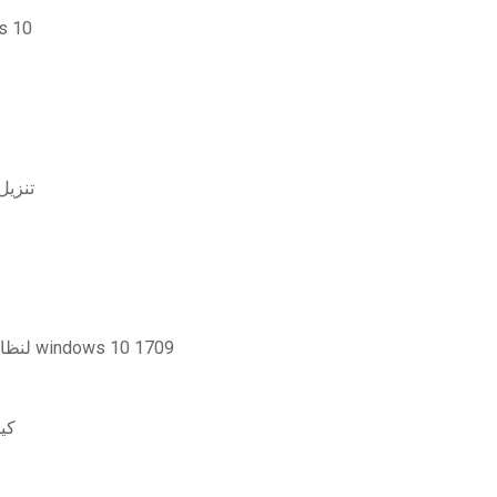
كيفية حرق الف
تنزيل
تحتاج إلى تنزيل برنامج تشغيل bluetooth لنظام التشغيل windows 10 1709
كيف