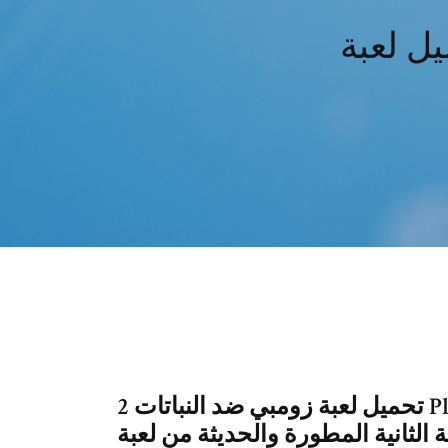
تحميل لعبة زومبي ضد النباتات 2 Plants Vs Zombies 2 Free التحديث الأخير
ة الثانية المطورة والحديثة من لعبة