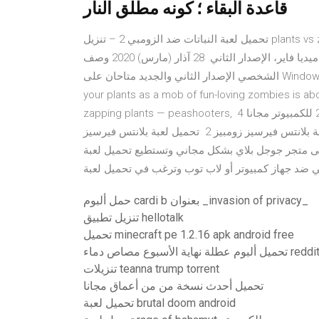
قاعدة البقاء ؛ كونه مطلق النار
تحميل لعبة النباتات ضد الزومبي 2 – تنزيل plants vs zombies 2 free – تحميل لعبة النباتات ضد الزومبي 2 للكمبيوتر
كاملة مجانا من ميديا فاير، الإصدار الثاني 28 آذار (مارس) 2020 وصف Mediafire Plants vs Zombies 2 مجانًا للكمبيوتر
الشخصي الإصدار الثاني والجديد متاحان على Windows. الانخفاض في مساحة التخزين المحدودة Get ready to soil
your plants as a mob of fun-loving zombies is ab
zapping plants — peashooters, 4 تشرين الثاني (نوفمبر) 2018 تحميل لعبة النباتات ضد الزومبي 2 للكمبيوتر مجانا
برابط واحد من ميديا فاير، الآن وبعد طول انتظار تم الإفراج عن لعبة بلانتس فيرسيز زومبيز 2 تحميل لعبة بلانتس فيرسيز
زومبي ضد النباتات 2 تتوفر اللعبة على متجر جوجل بلاي بشكل مجاني وتستطيع تحميل لعبة
حمل ألبوم cardi b بعنوان _invasion of privacy_
تنزيل تطبيق hellotalk
تحميل minecraft pe 1.2.16 apk android free
ميل ألبوم عطلة نهاية الأسبوع مصاص دماء reddit
تنزيلات teanna trump torrent
تحميل أحدث نسخة من من أعماق مجانا
تحميل لعبة brutal doom android