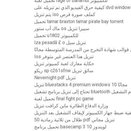
تحميل لعبة rage of bahamut للكمبيوتر
يديو الذي تم تنزيله على dvd windows 10
يتم تنزيل iso كملف صورة قرص
تحميل tamar braxton tamar pirate bay torrent
ماك آب ستور os سييرا تنزيل
تحميل u1802 للكمبيوتر
Iza pesadã £ o تنزيل سيل
 قوالب شهادة التخرج من المدرسة المتوسطة مجانًا
Ios تنزيل هذا العنصر غير متوفر
حكاية معارك لعبة كمبيوتر تنزيل
ريكو sp c261sfnw سائق تنزيل
Nevernight pdf تنزيل
تنزيل bluestacks 4 premium windows 10 مجانًا
تحميل لعبة final fight pc game
وزارة الدفاع الطائرة ماين كرافت تنزيل
ية ضبط جهاز الكمبيوتر لإيقاف التشغيل بعد التنزيل
50 ظلال من ثلاثية رمادية pdf تنزيل مجاني
تحميل برنامج basecamp 3 لويندوز 10