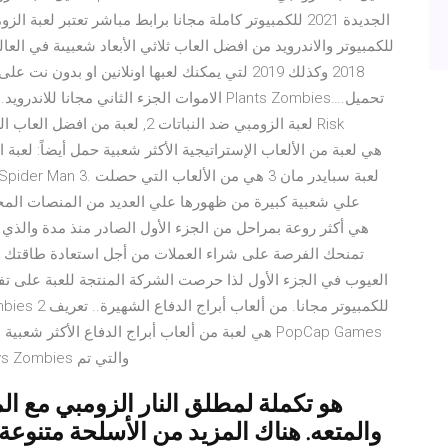
الجديدة 2021 للكمبيوتر كاملة مجانا برابط مباشر تعتبر 
2018 وكذلك 2019 لتي يمكنك لعبها اونلانين او بدو
الاموات الجزء الثاني مجانا للاندرويد. تحميل 
لعبة الزومبي ضد النباتات 2, لعبة
علي شعبية كبيرة من ظهورها علي العديد من المنصات المختلف
تمنحك الفرصة على شراء العملات من أجل استعادة طاقتك أو
العيوب في الجزء الأول لذا حرصت الشركة المنتجة للعبة على ت
ونشرتها شركة Electronic Arts وهي تكملة ل Plants vs Zombies والتي تم
والمتعه. هناك المزيد من الأسلحة متنوعة