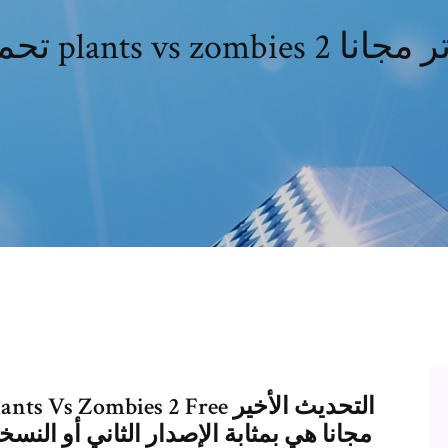
plants  للكمبيوتر مجانا
مجانا هي بمثابة الإصدار الثاني أو النسخ