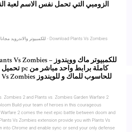
الزومبي التي تحمل نفس الاسم لعبة الن
تحميل لعبة ا
vs. Zombies 2 and Plants vs. Zombies Garden Warfare 2
oom Build your team of heroes in this courageous
 Warfare 2 comes the next epic battle between doom and
Plants Vs Zombies extension provide you with Plants Vs
n into Chrome and enable sync or send your only defense