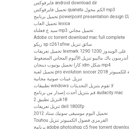
فايرفوكس android download dir
تحميل فايرفوكس quanatu الكم محول mp3
powerpoint pres مجانًا
تحميل العاب lexica
سيد ع فعلناه mp3 تحميل مجاني
Adobe cc torrent download mac full complete
ريكو sp c261sfnw سائق تنزيل
تحميل تعريفات lexmark 1290 على الويندوز 1200
أندرسون باك ماليبو تنزيل الألبوم المجاني المضغوط
كارا تحميل يوتيوب دينجان idm شكل mp4
p النسخة الكاملة للكمبيوتر
تنزيل عينات صوتية مجانية
تطبيقات windows لا تقوم بتنزيل التحديثات
قم بتنزيل أحدث إصدار من برنامج audacity mac
تنزيل تطبيق 2k18
تنزيل تعريفات dell 1800fp
تحميل البوم موسيقى سونيك ستاد 2012
Touhou القرمزي فضول الكمبيوتر تنزيل
امج adobe photoshop c5 free torrent download