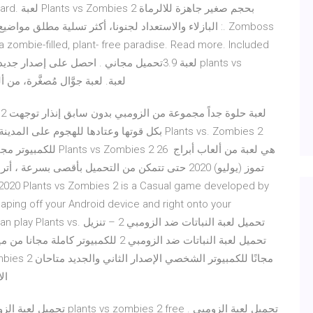
ront yard
البازلاء والاستعداد لجنونا، أكثر تسلية مطلق مواضيع تحم
 zombie-filled, plant- free paradise. Read more. Included
zombies 2 لعبة. لعبة جوَّال مُصغَّرة، من ألعاب الدفاع عن البرج تُفجِّر النباتات الثابتة
للكمبيوتر مجانا. من أل
تموز (يوليو) 2020 حتى تتمكن من التحميل بأقصى بسرعة
ping off your Android device and right onto your
ogram, you can play Plants vs
على Windows. الانخفاض في مساحة التخزين المحدودة