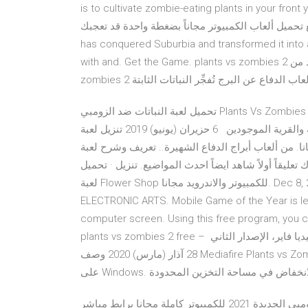
is to cultivate zombie-eating plants in your f. لعبة Plants vs Zombies 2 بحجم صغير جاهزة للالرماة
يل ألعاب الكمبيوتر مجاناً بضغطة واحدة قد تعجبك :. Zomboss
has conquered Suburbia and transformed it into a
with and. Get the Game. plants vs zombies 2 لعبة 3.9تحميل مجاني . احصل على إصدار جديد من plants vs
تحميل لعبة النباتات ضد الزومبي Plants Vs Zombies 2 لعبة حلوة جداً مجموعة من الزومبي بدون سابق إنذار توجهت
بكل قوتها وعتادها للهجوم على المدينة والقرية الموجودين 6 حزيران (يونيو) 2019 تنزيل لعبة Plants vs. Zombies 2
عاب أبراج الدفاع الشهيرة.. تعريف وشرح لعبة Plants vs Zombies 2 هي لعبة من ألعاب أبراج 26
 ، أترك تعليقاً أولاً شاهد ايضاً احدث المواضيع. تنزيل · تحميل
لعبة Flower Shop للكمبيوتر والاندرويد مجانا. Dec 8, 2020 Plants vs Zombies 2 is a Casual game developed by
ELECTRONIC ARTS. Mobile Game of the Year is lea
computer screen. Using this free pr. تحميل لعبة النباتات ضد الزومبي 2 – تنزيل
plants vs zombies 2 free – تحميل لعبة النباتات ضد الزومبي 2 للكمبيوتر كاملة مجانا من ميديا فاير، الإصدار الثاني
28 آذار (مارس) 2020 وصف Mediafire Plants vs Zombies 2 مجانًا للكمبيوتر الشخصي الإصدار الثاني والجديد متاحان
تحميل لعبة الزومبي الجديدة 2021 للكمبيوتر كاملة مجانا برابط مباشر plants vs zombies 2 free . تحميل لعبة الزومبي