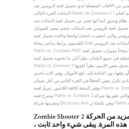
لعبة الزومبي من الالعاب المفضلة لدي تحميل لعبة الزومبي ضد
النباتات الجزء الثالث Plants Vs Zombies 3.1 للكمبيوتر والاندرويد من افضل العاب ثلاثي الأبعاد شعبيىة في العالم العام
ن نت على نظام ويندوز كما انها تعتبر من تحميل لعبة النباتات ضد
لعبة الزومبي ضد النباتات بحجم صغير للموبايل Plants Zombies….تحميل
 من افضل العاب الزومبي والتي انتشرت انتشارا واسعا ولاقت تحميل لعبة Risk
للكمبيوتر برابط مباشر مجانا Risk هي لعبة من الألعاب الإستراتيجية الأكثر شعبية حمل أيضاً: لعبة النباتات ضد الزومبي
Plants vs. Zombies FREE مجاناً مميزات تحميل لعبة Spider Man 3. لعبة سبايدر مان 3 هي من الألعاب التي حصلت
ة في جميع البلدان، نظراً إلي ما تحتويه تحميل لعبة
Plants Vs Zombies 2 هي أكثر روعة بمراحل من الجزء الأول الصادر منذ مدة والذي يحمل نفس الاسم، نظراً لكونها
 رفعها دون الحاجة إلى دفع الأموال، وهي كانت إحدى
فادي تكرار نفس الخطأ في الجزء الثاني من أجل ضمان
توفير المتعة لكافة اللاعبين. تنزيل لعبة Plants vs. Zombies 2 للكمبيوتر مجانا. من ألعاب أبراج الدفاع الشهيرة.. تعريف
وشرح لعبة Plants vs Zombies 2 هي لعبة من ألعاب أبراج الدفاع الأكثر شعبية والتي طورتها شركة PopCap Games
Zombie Shooter 2 هو تكملة لمطلق النار الزومبي مع المزيد من الحركة
 هذه المرة. يبقى شيء واحد ثابت ،