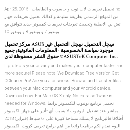
Apr 25, 2016 · تحميل تعريفات لاب توب و حاسوب و الطابعات hp
من الموقع الرسمي بطريقة سليمة و كدالك تحميل تعريفات جهاز
اتش بي الاصلية وتحديث تعريفات تعريفات كمبيوتر جديد تتوافق مع
ويندوز 7 و ويندوز 8 و ويندوز 10.
مركز تحميل ASUS سِجِل التحميل. سِجِل التحميل غير
موجود سياسة الخصوصية · المعلومات القانونية; جميع
حقوق النشر محفوظة لدى ©ASUSTeK Computer Inc.
It protects your privacy and makes your computer faster and
more secure! Please note: We Download Free Version Get
CCleaner Pro! Are you a business Browse and transfer files
between your Mac computer and your Android device.
Download now. For Mac OS X only. No extra software is
needed for Windows. تحميل برنامج يوتيوب للكمبيوتر برابط
مباشر عند تشغيل اليوتيوب لا يسبب أي تأثير على جهاز الكمبيوتر
أطلاقا فالبرنامج لا يمتلك مساحة كبيرة على 6 شباط (فبراير) 2018
اليوم نقدم لكم برنامجا رائعا من اهم برامج تعريف كروت الكمبيوتر