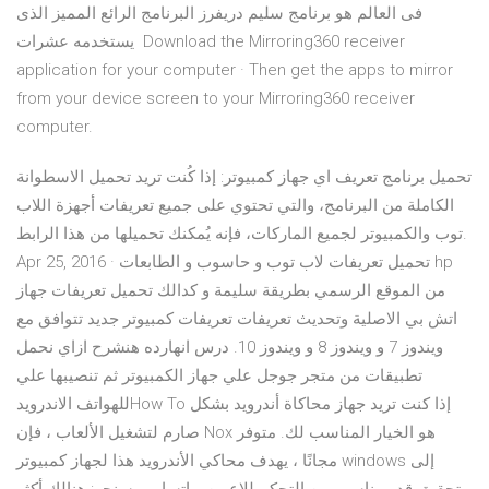
فى العالم هو برنامج سليم دريفرز البرنامج الرائع المميز الذى
يستخدمه عشرات Download the Mirroring360 receiver
application for your computer · Then get the apps to mirror
from your device screen to your Mirroring360 receiver
computer.
تحميل برنامج تعريف اي جهاز كمبيوتر: إذا كُنت تريد تحميل الاسطوانة
الكاملة من البرنامج، والتي تحتوي على جميع تعريفات أجهزة اللاب
توب والكمبيوتر لجميع الماركات، فإنه يُمكنك تحميلها من هذا الرابط.
Apr 25, 2016 · تحميل تعريفات لاب توب و حاسوب و الطابعات hp
من الموقع الرسمي بطريقة سليمة و كدالك تحميل تعريفات جهاز
اتش بي الاصلية وتحديث تعريفات تعريفات كمبيوتر جديد تتوافق مع
ويندوز 7 و ويندوز 8 و ويندوز 10. درس انهارده هنشرح ازاي نحمل
تطبيقات من متجر جوجل علي جهاز الكمبيوتر ثم تنصيبها علي
للهواتف الاندرويدHow To إذا كنت تريد جهاز محاكاة أندرويد بشكل
صارم لتشغيل الألعاب ، فإن Nox هو الخيار المناسب لك. متوفر
مجانًا ، يهدف محاكي الأندرويد هذا لجهاز كمبيوتر windows إلى