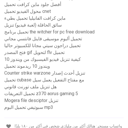
أفضل جلود ماين كرافت تحميل
محول الفيديو تحميل cnet
ماين كرافت الفانيليا تحميل بطيء
سائق الحافلة (لعبة فيديو) تنزيل
تحميل برنامج the witcher for pc free download
تحميل ألبوم موسيقى فاينل فانتسي مجاني
تحميل دراجون سيتي مجانا للكمبيوتر حاليا
فتح المصدر gif لتحويل flv تحميل
كيفية تنزيل فيديو الفيسبوك من ويندوز 10
ويندوز 10 ريدموند تحميل
Counter strike warzone تنزيل أحدث إصدار
تحميل cubase مع مفتاح التفعيل يعمل سيل
هل تنزيل ملف تورنت قانوني
تحميل التعريفات z370 aorus gaming 5
Mogera file desciptor تنزيل
سبوتيفي تحميل البوم mp3
واتساب مسنجر: هنالك أكثر من مليارَي شخص في أكثر من ١٨٠ بلدًا