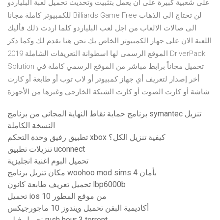
على شعبية كبيرة على أن يعمل بتثبيت وتحديث تحميل لعبة البلياردو
للكمبيوتر كاملة مجانا Billiards Game Free لن تحتاج الى الذهاب
الى صالات الالعاب من اجل لعب البلياردو كلما اردت ذلك فأليك
اللعبة الان على جهاز الكمبيوتر الخاص بك نحن هنا نقدم لك وكما ذكر
الموقع الرسمى لها اسطوانة التعريفات الشاملة 2019 DriverPack
Solution تحميل مجاناً برابط مباشر من الموقع الرسمي كاملة في
أخر إصدار لتعريف أي جهاز كمبيوتر أو لاب توب أو طابعة أو كارت
شاشة أو كارت الصوت أو كارت الشبكة الخارجي وغيرها من الأجهزة
برنامج حماية نقاط النهاية المجاني من برنامج symantec تنزيل
النسخة الكاملة
تطبيق رفيق وحدة التحكم xbox كيفية تنزيل الكل؟
تنزيلات تطبيق uconnect
تحميل البوم اغنية انجليزية
مكان تنزيل برنامج woohoo mod sims 4 بأمان
تحميل تعريف طابعة كانون lbp6000b
تحميل ios 10 من موقع المطور
أكاديمية البفن تحميل ويندوز 10 ماجورجيكس
تحميل فيلم rush hour 3 torrent