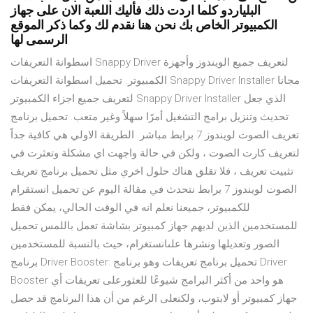
البلياردو كلما اردت ذلك فأليك اللعبة الان على جهاز
الكمبيوتر الخاص بك نحن هنا نقدم لك وكما ذكر الموقع
الرسمى لها
اسطوانة التعريفات Snappy Driver لتعريف جميع الويندوز وأجهزة
الكمبيوتر. تحميل اسطوانة التعريفات Snappy Driver Installer مجانا
لتعريف جميع اجزاء الكمبيوتر Snappy Driver Installer الذي جعل
تحديث وتنزيل برامج التشغيل أمرًا سهلاً وغير متعب. تحميل برنامج
تعريف الصوت لويندوز 7 برابط مباشر. الطريقة الاولي هي كافية جداً
لتعريف كارت الصوت ، ولكن في حالة واجهت اي مشكلة وتعثرت في
تثبيت تعريف ، فلا تقلق هناك حلول اخري مثل تحميل برنامج تعريف
الصوت لويندوز 7 برابط نتحدث في مقالة اليوم عن تحميل انستقرام
للكمبيوتر، جميعنا نعلم انه في الوقت الحالي، يمكن فقط
للمستخدمين الذين لديهم جهاز كمبيوتر بشاشة تعمل باللمس تحميل
الصور وتعديلها ونشرها علىانستغرام، حيث بالنسبة للمستخدمين
برنامج Driver Booster: تحميل برنامج تعريفات وهو برنامج Driver
Booster هو واحد من أكثر البرامج شيوعًا للعثورعلى تعريفات أي
جهاز كمبيوتر أو لابتوب، ولكنعلى الرغم من أن هذا البرنامج قد حصل