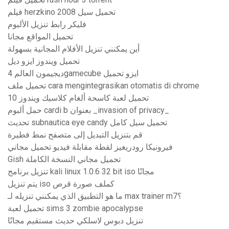
فيلم herzkino 2008 تحميل سيل
فليكر رابط تنزيل الألبوم
تحميل المواقع مجانا
أين يمكنني تنزيل الأفلام المجانية بسهولة
تحميل ويندوز ايزو ديل
ديجيمون العالم 4gamecube ايزو تحميل
تحميل ملف cara mengintegrasikan otomatis di chrome
تحميل لعبة كاسحة ألغام كلاسيك ويندوز 10
حمل ألبوم cardi b بعنوان _invasion of privacy_
تحديث subnautica eye candy تحميل سيل كامل
قم بتنزيل التبديل إلى متصفح نمط فطيرة
فيرونيكا رودريغيز لقطة مقابلة فيديو تحميل مجاني
Gish تحميل مجاني النسخة الكاملة
تنزيل برنامج kali linux 1.0.6 32 bit iso مجانًا
يتم تنزيل iso كملف صورة قرص
ما هو التطبيق الذي يمكنني تنزيله لـ max trainer m7؟
تحميل لعبة sims 3 zombie apocalypse
تنزيل دبوس لاسلكي حديث مستقيم مجانًا