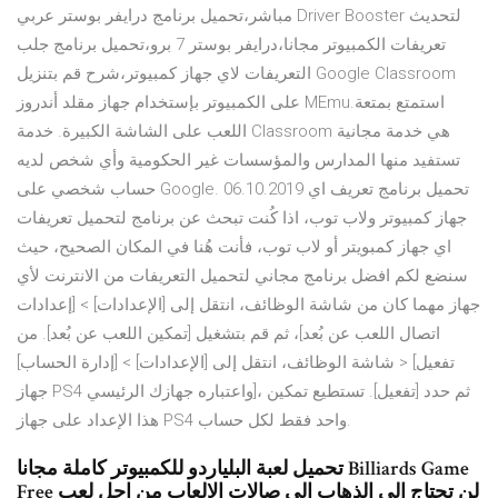
مباشر،تحميل برنامج درايفر بوستر عربي Driver Booster لتحديث
تعريفات الكمبيوتر مجانا،درايفر بوستر 7 برو،تحميل برنامج جلب
التعريفات لاي جهاز كمبيوتر،شرح قم بتنزيل Google Classroom
على الكمبيوتر بإستخدام جهاز مقلد أندروز MEmu.استمتع بمتعة
اللعب على الشاشة الكبيرة. خدمة Classroom هي خدمة مجانية
تستفيد منها المدارس والمؤسسات غير الحكومية وأي شخص لديه
حساب شخصي على Google. 06.10.2019 تحميل برنامج تعريف اي
جهاز كمبيوتر ولاب توب، اذا كُنت تبحث عن برنامج لتحميل تعريفات
اي جهاز كمبويتر أو لاب توب، فأنت هُنا في المكان الصحيح، حيث
سنضع لكم افضل برنامج مجاني لتحميل التعريفات من الانترنت لأي
جهاز مهما كان من شاشة الوظائف، انتقل إلى [الإعدادات] > [إعدادات
اتصال اللعب عن بُعد]، ثم قم بتشغيل [تمكين اللعب عن بُعد]. من
شاشة الوظائف، انتقل إلى [الإعدادات] > [إدارة الحساب] > [تفعيل
جهاز PS4 واعتباره جهازك الرئيسي]، ثم حدد [تفعيل]. تستطيع تمكين
هذا الإعداد على جهاز PS4 واحد فقط لكل حساب.
تحميل لعبة البلياردو للكمبيوتر كاملة مجانا Billiards Game
Free لن تحتاج الى الذهاب الى صالات الالعاب من اجل لعب