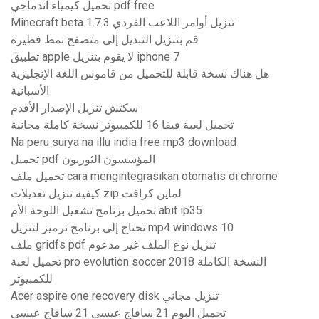
تحميل كيمياء اندماجي pdf free
Minecraft beta 1.7.3 تنزيل أوامر اللاعب الفردي
قم بتنزيل التبديل إلى متصفح نمط فطيرة
تطبيق apple لا يقوم بتنزيل iphone 7
هل هناك نسخة قابلة للتحميل من قاموس اللغة الإنجليزية
الأسبانية
سكتش تنزيل الإصدار الأقدم
تحميل لعبة فيفا 16 للكمبيوتر نسخة كاملة مجانية
Na peru surya na illu india free mp3 download
تحميل pdf المؤسسون الثوريون
تحميل ملف cara mengintegrasikan otomatis di chrome
كيفية تنزيل تعديلات zip لماين كرافت
تحميل برنامج تشغيل اللوحة الأم abit ip35
تحتاج إلى برنامج ترميز لتنزيل mp4 windows 10
ملف gridfs pdf تنزيل نوع الملف غير مدعوم
تحميل لعبة pro evolution soccer 2018 النسخة الكاملة
للكمبيوتر
Acer aspire one recovery disk تنزيل مجاني
تحميل البوم 21 سافاج عيسى 21 سافاج عيسى