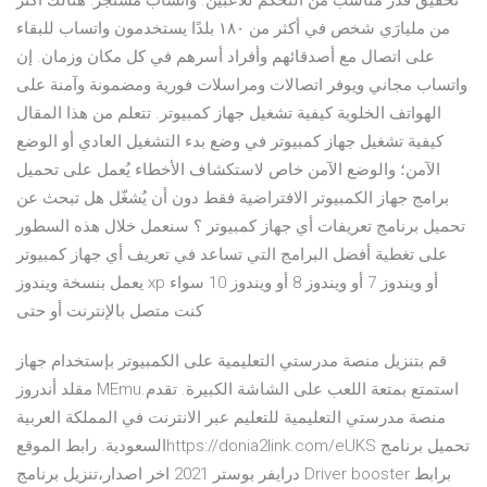
تحقيق قدر مناسب من التحكم للاعبين. واتساب مسنجر: هنالك أكثر
من مليارَي شخص في أكثر من ١٨٠ بلدًا يستخدمون واتساب للبقاء
على اتصال مع أصدقائهم وأفراد أسرهم في كل مكان وزمان. إن
واتساب مجاني ويوفر اتصالات ومراسلات فورية ومضمونة وآمنة على
الهواتف الخلوية كيفية تشغيل جهاز كمبيوتر. تتعلم من هذا المقال
كيفية تشغيل جهاز كمبيوتر في وضع بدء التشغيل العادي أو الوضع
الآمن؛ والوضع الآمن خاص لاستكشاف الأخطاء يُعمل على تحميل
برامج جهاز الكمبيوتر الافتراضية فقط دون أن يُشغّل هل تبحث عن
تحميل برنامج تعريفات أي جهاز كمبيوتر ؟ سنعمل خلال هذه السطور
على تغطية أفضل البرامج التي تساعد في تعريف أي جهاز كمبيوتر
يعمل بنسخة ويندوز xp أو ويندوز 7 أو ويندوز 8 أو ويندوز 10 سواء
كنت متصل بالإنترنت أو حتى
قم بتنزيل منصة مدرستي التعليمية على الكمبيوتر بإستخدام جهاز
مقلد أندروز MEmu.استمتع بمتعة اللعب على الشاشة الكبيرة. تقدم
منصة مدرستي التعليمية للتعليم عبر الانترنت في المملكة العربية
السعودية. رابط الموقعhttps://donia2link.com/eUKS تحميل برنامج
درايفر بوستر 2021 اخر اصدار،تنزيل برنامج Driver booster برابط