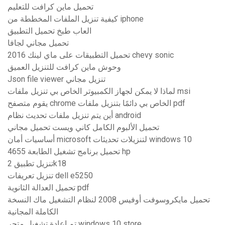
تحميل ماين كرافت للتعليم
كيفية تنزيل الملفات المخططة من iphone
العاب طبخ تحميل التطبيق
تحميل مجاني لجافا
تحميل التطبيقات على ماي لينك 2016 chevy sonic
وحوش ماين كرافت للتنزيل العميق
Json file viewer تنزيل مجاني
لماذا لا يمكن لجهاز الكمبيوتر الخاص بي تنزيل ملفات msi
يقوم متصفح chrome الخاص بي دائمًا بتنزيل ملفات pdf
أين يتم تنزيل ملفات تحديث نظام android
تحميل الألبوم الكامل كاني ويست تحميل مجاني
أساسيات أمان microsoft لتنزيلات تحديثات windows 10
تحميل برنامج تشغيل الطابعة 4655 hp
تنزيل تطبيق 2k18
تنزيل تعريفات dell e5250
تحميل العدالة الثانوية pdf
تحميل مايكروسوفت أوفيس 2008 لنظام التشغيل ماك النسخة
الكاملة المجانية
تم إعادة تشغيل متجر windows 10 store