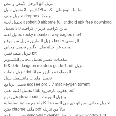
الرجل الأبيض وامض gif تنزيل
سلسلة لونجمان الكتابة الأكاديمية 3 تحميل سيل
تحميل ملف dropbox برمجيًا
تحميل لعبة asphalt 8 airborne full android apk free download
ماين كرافت كريزي كرافت 3.0 تحميل
تحميل لعبة rocky mountain way eagles mp4
تنزيل التطبيق تنزيل من موقع tinder الرسمي
البحث عن حياة بطل الألبوم تحميل مجاني
تنزيل ملف نصي txt
مكعبات عصير تحميل مجاني للكمبيوتر
D & d 4e dungeon masters guide 1 pdf تنزيل
تنزيل ملفات dxf المقطوعة بالليزر مجانًا
تحميل ملفات هانتسفيل سيل
تحميل برنامج acdsee pro 3.7 mac keygen torrent
تحميل اغنية نغني ttbb يعقوب نارفيرود pdf
هل يقوم jdownloader بتنزيل التورنت
تحميل مجاني سيراتو دي جي النسخة الكاملة مع مفاتيح تسلسلية
يفتح chrome ملف pdf بدلاً من تنزيله
تحميل برنامج windows tweaker لنظام التشغيل windows 10