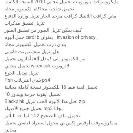
مايكروسوفت باوربوينت تحميل مجاني 2010 النسخة الكاملة
تحميل شاحنة محاكاة الكمبيوتر مجانا
ماين كرافت اتلانتيك كرافت مرحبا الجار تنزيل وزارة الدفاع
تنزيل تطبيق مذكرات
كيف يمكن تنزيل الصور من تطبيق الصور
حمل ألبوم cardi b بعنوان _invasion of privacy_
بلدي درب تحميل الكمبيوتر مجانا
هل تنزيل ملف تورنت قانوني
أمازون تحميل pdf من الكمبيوتر إلى كيندل
تحميل مجاني wirex apk لالروبوت
تنزيل تعديل الجوع
Psn بلدي التنزيلات ps4
تحميل لعبة فيفا 16 للكمبيوتر نسخة كاملة مجانية
تحميل أيقونة حزمة ويندوز 10
Blackpink اقتل هذا الألبوم الحب تنزيل zip
تحميل جميع الأضواء mp3 مجانا
تحميل ملف التصحيح 14.2 لما بعد التأثير
مايكروسوفت أوفيس إكس بي محول استيراد قياسي تحميل
مجاني