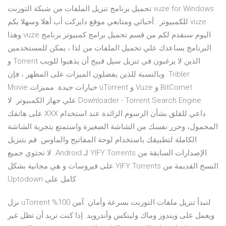
vuze for Windows تحميل برنامج تنزيل الملفات من شبكة التورنت
vuze للكمبيوتر : أحبائي ومتابعي موقع دايركت أب أهلا وسهلا بكم
اليوم سنقدم لكم من قسم تحميل برامج كمبيوتر برنامج vuze وهذا
البرنامج يساعدك علي تحميل الملفات من لذا ، يمكن للمستخدمين
الذين لا يرغبون في تنزيل سيل قبيح أن يذهبوا للويب Torrent و
Tribler. وبالنسبة للذين يفضلون الميزات على المظهر ، فإن
BitComet و Vuze و uTorrent خيارات جيدة. مميزات Movie
Downloader - Torrent Search Engine علي جهاز الكمبيوتر. لا
داعي للقلق بشأن الرسوم الزائدة عند استخدام XXX على هاتفك
المحمول، وحرر نفسك من الشاشة الصغيرة واستمتع بتجرية الشاشة
الكاملة لتطبيقك باستخدام لوحة المفاتيح والماوس. ‫قم بتنزيل
الإصدارات السابقة من YIFY Torrents لـ Android. لا تحتوي جميع
النسخ القديمة من YIFY Torrents على فيروسات و هي مجانية بشكل
كامل على Uptodown
نزل uTorrent لتبدأ تنزيل ملفات التورنت بسرعة وأمان. آمن 100%
ويعمل على ويندوز وماك ولينكس وأندرويد. إذا كنت تريد أن تظل غير