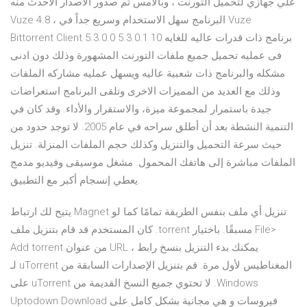
علي جهازي لتحميل التورنت ، وبالامس تم صدور الاصدار الاحدث منه
Vuze 4.8 ، البرنامج سهل الاستخدام وسريع جداً في Vuze
Bittorrent Client 5.3.0.0 5.3.0.1 10 برنامج ذات قدرات عاليه للغايه
فى عمليه تحميل جميع ملفات التورنت المشهورة وذلك دون ادنى
مشكله والبرنامج ذات شعبية عاليه ويسهل عمليه مشاركه الملفات
وذلك مع العديد من المميزات الاخرى وتلقى البرنامج استعراضات
جيدة باستمرار لمجموعة ميزة، والاستقرار والأداء. وقد كان في
التنمية النشطة بعد أن أطلق سراحه في عام 2005. لا توجد حدود من
حيث سرعة التحميل والتنزيل وكذلك حجم الملفات المنزلة. تنزيل
الملفات مباشرة إلى هاتفك المحمول. مشغل موسيقى وفيديو مدمج
يعطي إنسجام أكبر مع التطبيق.
يتيح لك ارتباط Magnet تنزيل أي ملف بنفس الطريقة تمامًا كما لو
كان المستخدم قد قام بتنزيل ملف .torrent مسبقًا. باختيار File>
Add torrent من عنوان URL ، يمكنك بدء التنزيل بنسخ رابط
المغناطيس لأول مرة. ‫قم بتنزيل الإصدارات السابقة من uTorrent لـ
Windows. لا تحتوي جميع النسخ القديمة من uTorrent على
فيروسات و هي مجانية بشكل كامل على Uptodown Download