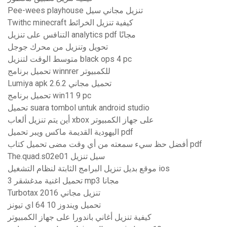
Pee-wees playhouse تنزيل مجاني سيل
Twithc minecraft كيفية تنزيل الخرائط
التنافس على تنزيل analytics pdf مجانًا
تحويل وتنزيل من محرك جوجل
متوسط ​​الوقت لتنزيل black ops 4 pc
تحميل برنامج winnrer للكمبيوتر
Lumiya apk 2.6.2 تحميل مجاني
تحميل برنامج win11 9 pc
تحميل suara tombol untuk android studio
أين يتم تنزيل ألعاب xbox على جهاز الكمبيوتر
اليهودية القديمة ماكس ويبر تحميل pdf
أفضل حظ سيء سمعته من أي وقت مضى تحميل كتاب pdf
The.quad.s02e01 سيل تنزيل
موقع بديل تنزيل البرامج الثابتة لنظام التشغيل ios
تحميل اغنية مدغشقر 3 mp3 مجانا
Turbotax 2016 تنزيل مجاني
تحميل ويندوز 10 64 اي تيونز
كيفية تنزيل أغاني باندورا على جهاز الكمبيوتر