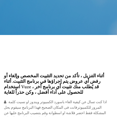
أثناء التنزيل ، تأكد من تحديد التثبيت المخصص وإلغاء أو
رفض أي عروض يتم إجراؤها في برنامج التثبيت. أثناء
استخدام Vuze ، قد يُطلب منك تثبيت أي برنامج آخر
للحصول على أداء أفضل ، وكن حذراً للغاية
اذا كنت تسال عن كيفية الغاء باسورد الكمبيوتر ويندوز او نسيت كلمة
المرور للكمبيوترفانت فى المكان الصحيح فهذا البرنامج سيقوم بحل
المشكلة فقط احضر فلاشة او اسطوانة وقم بتنصيب البرنامج عليها عن