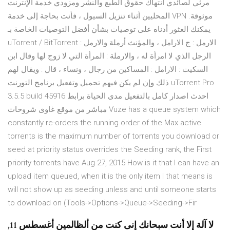
مرئي لصائدي انتهاك حقوق الطبع والنشر ومزودي خدمة الإنترنت
المحليين أثناء تنزيل السيول ، فأنت بحاجة إلى خدمة VPN موثوقة.
يمكنك العثور أدناه على توصيات بشأن أفضل التوصيات الخاصة بـ
uTorrent / BitTorrent الارمل : ج الارامل ، والمؤنث أرملة والارمل :
الرجل الذي لا امرأة له ، والارملة : المرأة التي لا زوج لها وقال ابن
السكيت : الارامل : المساكين من رجال ، ونساء ، قال : ويقال لهم
ذلك وإن لم يكن فيهم تحميل وتفعيل برنامج التورنت uTorrent Pro
3.5.5 build 45916 احدث اصدار كامل بالتفعيل مدى الحياة برابط
مباشر من موقع غاوى شروحات Vuze has a queue system which
constantly re-orders the running order of the Max active
torrents is the maximum number of torrents you download or
seed at priority status overrides the Seeding rank, the First
priority torrents have Aug 27, 2015 How is it that I can have an
upload item queued, when it is the only item I that means is
will not show up as seeding unless and until someone starts
to download on (Tools->Options->Queue->Seeding->Fir
لا آلة إلا أنت سبحانك إنى كنت من ألظالمين ‏أغسطس 11,