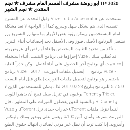
2020 #11 ابو روضة مشرف القسم العام مشرف ★ نجم
المنتدى ★ نجم الشهر
وقبل التحدث عن المسرع Vuze Turbo Accelerator سنتحدث عن
تنصيبه الذى يتم بشكل سهل وسريع كما أن الواجهة لا تعد مشكلة
امام المستخدمين ويمكن رؤية بعض الأزرار بها منها زر التسريع وزر
تشغيل البرنامج الأصلى فيوز وفى الأسفل نجد إحصائيات أثناء التنزيل
، تأكد من تحديد التثبيت المخصص وإلغاء أو رفض أي عروض يتم
إجراؤها في برنامج التثبيت. أثناء استخدام Vuze ، قد يُطلب منك
تثبيت أي برنامج آخر للحصول على أداء أفضل ، وكن حذراً للغاية == [
برنامج Vuze _ تحميل ملفات التورنت _ 2017] == برنامج Vuze -
باختصار هو برنامج لتحميل ملفات التورنت إطلق قبل أيام النسخة
5.7.5.0 للبرنامج بتاريخ 2017.02.28 لذا ، يمكن للمستخدمين الذين لا
يرغبون في تنزيل سيل قبيح أن يذهبوا للويب Torrent و Tribler.
وبالنسبة للذين يفضلون الميزات على المظهر ، فإن BitComet و
Vuze و uTorrent خيارات جيدة. نزل uTorrent لتبدأ تنزيل ملفات
التورنت بسرعة وأمان. آمن 100% ويعمل على ويندوز وماك ولينكس
وأندرويد. إذا كنت تريد أن تظل غير مرئي لصائدي انتهاك حقوق الطبع