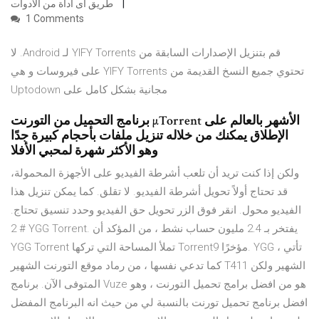
طريق اى اداة من الادوات
1 Comments
‫قم بتنزيل الإصدارات السابقة من YIFY Torrents لـ Android. لا
تحتوي جميع النسخ القديمة من YIFY Torrents على فيروسات و هي
مجانية بشكل كامل على Uptodown
برنامج التحميل من التورنت µTorrent الأشهر بالعالم على
الإطلاق يمكنك من خلاله تنزيل ملفات بأحجام كبيرة جدًا
وهو الأكثر شهرة لمحبي الأفلا
ولكن إذا كنت تريد أن تلعب أشرطة الفيديو على الأجهزة المحمولة،
قد تحتاج أولاً تحويل أشرطة الفيديو. لا تقلق. كما يمكن تنزيل هذا
الفيديو محول. انقر فوق الزر تحويل حق الفيديو وحدد تنسيق تحتاج.
# 2 YGG Torrent. يفتخر بـ 2.4 مليون حساب نشط ، من المؤكد أن
YGG Torrent تملأ المساحة التي تركها Torrent9 مؤخرًا. YGG تأتي ،
كما تدعي نفسها ، من رماد موقع التورنت الشهير T411 الشهير ولكن
المتوفى الآن. برنامج Vuze هو من افضل برامج تحميل التورنت ، وهو
افضل برنامج تحميل تورنت بالنسبة لي من حيث انه البرنامج المفضل