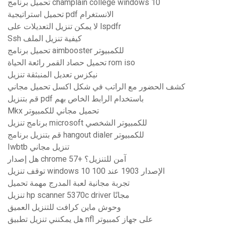
تحميل برنامج champlain college windows 10
تحميل استراتيجية pdf الانستغرام
لا يمكن تنزيل التعديلات على lspdfr
Ssh كيفية تنزيل الملف
تحميل برنامج aimbooster للكمبيوتر
تحميل حصاد القمر رائعة الحياة rom iso
نيكزس تعديل المنبثقة تنزيل
كشف الحضور مع الراتب في شكل اكسل تحميل مجاني
قم بتنزيل pdf باستخدام الرابط الخاص بهم
Mkx تحميل مجاني للكمبيوتر
برنامج تنزيل microsoft للكمبيوتر الشخصي
قم بتنزيل برنامج hangout dialer للكمبيوتر
Iwbtb تنزيل مجاني
هل إصدار chrome 57+ آمن للتنزيل؟
توقف تنزيل windows 10 الإصدار 1903 عند 100
تجربة مجانية لعبة المدرج مهمة تحميل
تنزيل hp scanner 5370c driver مجانًا
وحوش ماين كرافت للتنزيل العميق
هل يمكنني تنزيل تطبيق nfl على جهاز كمبيوتر