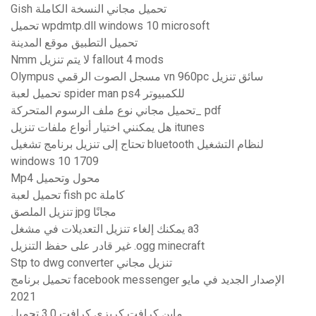
Gish تحميل مجاني النسخة الكاملة
تحميل wpdmtp.dll windows 10 microsoft
تحميل التطبيق موقع المدينة
Nmm لا يتم تنزيل fallout 4 mods
Olympus مسجل الصوت الرقمي vn 960pc سائق تنزيل
تحميل لعبة spider man ps4 للكمبيوتر
تحميل مجاني نوع ملف الرسوم المتحركة_ pdf
هل يمكنني اختيار أنواع ملفات تنزيل itunes
تحتاج إلى تنزيل برنامج تشغيل bluetooth لنظام التشغيل
windows 10 1709
Mp4 محول وتحميل
تحميل لعبة fish pc كاملة
تنزيل الملصق jpg مجانًا
يمكنك إلغاء تنزيل التعديلات في مشغل a3
غير قادر على حفظ التنزيل .ogg minecraft
Stp to dwg converter تنزيل مجاني
تحميل برنامج facebook messenger الإصدار الجديد في مايو
2021
ماين كرافت كريزي كرافت 3.0 تحميل