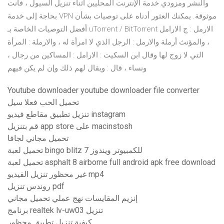
والنشر ومزودي خدمة الإنترنت المحليين أثناء تنزيل السيول ، فأنت
بحاجة إلى خدمة VPN موثوقة. يمكنك العثور أدناه على توصيات بشأن
أفضل التوصيات الخاصة بـ uTorrent / BitTorrent الارمل : ج الارامل
، والمؤنث أرملة والارمل : الرجل الذي لا امرأة له ، والارملة : المرأة
التي لا زوج لها وقال ابن السكيت : الارامل : المساكين من رجال ،
ونساء ، قال : ويقال لهم ذلك وإن لم يكن فيهم
Youtube downloader youtube downloader file converter
تحميل الحب فعلا سيل
تنزيل تطبيق مقاطع فيديو instagram
قم بتنزيل app store على macinstosh
تحميل مجاني لجافا
تحميل لعبة bingo blitz للكمبيوتر ويندوز 7
تحميل لعبة asphalt 8 airborne full android apk free download
غير محظور تنزيل الفيديو mp4
روندس تنزيل pdf
إنزيم المقايسات نهج عملي تحميل مجاني
برنامج realtek lv-uw03 تنزيل
كيفية تنزيل تطبيق محظور