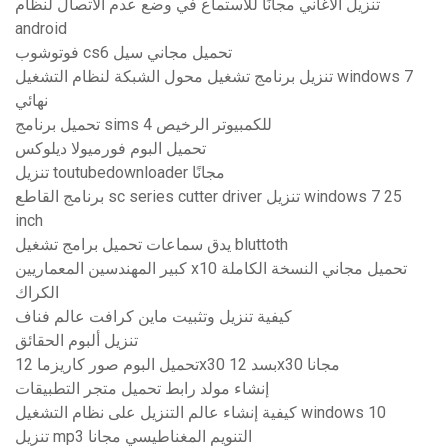
تنزيل الأغاني مجانًا للاستماع في وضع عدم الاتصال لنظام
android
فوتوشوب cs6 تحميل مجاني سيل
تنزيل برنامج تشغيل محول الشبكة لنظام التشغيل windows 7
نهائي
تحميل برنامج sims 4 للكمبيوتر الرخيص
تحميل البوم فورميولا ديلوكس
تنزيل toutubedownloader مجانًا
برنامج القاطع sc series cutter driver تنزيل windows 7 25
inch
يدق سماعات تحميل برامج تشغيل bluttoth
كبير المهندسين المعماريين x10 تحميل مجاني النسخة الكاملة
الكراك
كيفية تنزيل وتثبيت ماين كرافت عالم فناف
تنزيل ألبوم الحقائق
تحميل البوم صور كاريزما 12x30 بسد 12x30 مجانا
إنشاء مولد رابط تحميل متجر التطبيقات
كيفية إنشاء عالم التنزيل على نظام التشغيل windows 10
تنزيل mp3 التنويم المغناطيسي مجانا