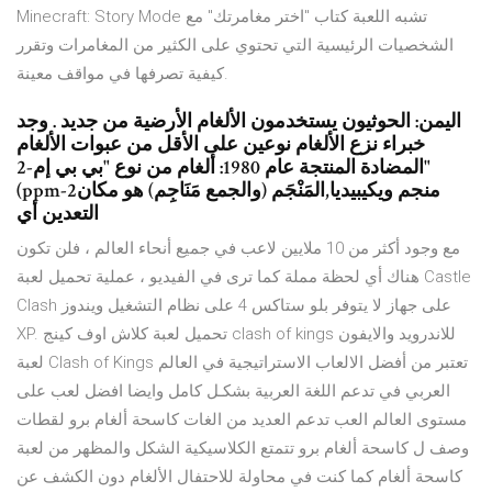
Minecraft: Story Mode تشبه اللعبة كتاب "اختر مغامرتك" مع
الشخصيات الرئيسية التي تحتوي على الكثير من المغامرات وتقرر
كيفية تصرفها في مواقف معينة.
اليمن: الحوثيون يستخدمون الألغام الأرضية من جديد . وجد
خبراء نزع الألغام نوعين على الأقل من عبوات الألغام
المضادة المنتجة عام 1980: ألغام من نوع "بي بي إم-2"
(ppm-2منجم ويكيبيديا,المَنْجَم (والجمع مَنَاجِم) هو مكان
التعدين أي
مع وجود أكثر من 10 ملايين لاعب في جميع أنحاء العالم ، فلن تكون
هناك أي لحظة مملة كما ترى في الفيديو ، عملية تحميل لعبة Castle
Clash على جهاز لا يتوفر بلو ستاكس 4 على نظام التشغيل ويندوز
XP. تحميل لعبة كلاش اوف كينج clash of kings للاندرويد والايفون
لعبة Clash of Kings تعتبر من أفضل الالعاب الاستراتيجية في العالم
العربي في تدعم اللغة العربية بشكـل كامل وايضا افضل لعب على
مستوى العالم العب تدعم العديد من الغات كاسحة ألغام برو لقطات
وصف ل كاسحة ألغام برو تتمتع الكلاسيكية الشكل والمظهر من لعبة
كاسحة ألغام كما كنت في محاولة للاحتفال الألغام دون الكشف عن