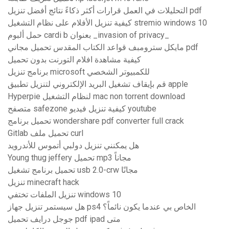
التحليلات في العمل قرارات أكثر ذكاءً نتائج أفضل تنزيل pdf
كيفية تنزيل الأفلام على نظام التشغيل stremio windows 10
حمل ألبوم cardi b بعنوان _invasion of privacy_
مايكل سترومبف قواعد الكتاب المقدس تحميل مجاني pdf
كيفية مشاهدة افلام التورنت بدون تحميل
برنامج تنزيل microsoft للكمبيوتر الشخصي
قم بإيقاف تشغيل البريد الإلكتروني لتنزيل تطبيق apple
Hyperpie لنظام التشغيل mac non torrent download
متصفح safezone كيفية تنزيل فيديو youtube
تحميل برنامج wondershare pdf converter full crack
Gitlab تحميل ملف curl
هل يمكنني تنزيل دولبي أتموس للأندرويد
Young thug jeffery تحميل mp3 مجاناً
تحميل برنامج تشغيل usb 2.0-crw مجانًا
تنزيل minecraft hack
تنزيل الملفات تختفي windows 10
هل سيستمر تنزيل جهاز ps4 الخاص بي عندما يكون نائماً؟
جوجل درايف تحميل pdf ipad متى