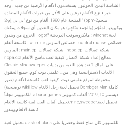
الشاشة اليمن: الحوثيون يستخدمون الألغام الأرضية من جديد . وجد
خبراء نزع الألغام نوعين على الأقل من عبوات الألغام المضادة
المنتجة عام 1980: ألغام من نوع "بي بي إم-2" (ppm-2منجم
ويكيبيديا,المَنْجَم (والجمع مَنَاجِم) هو مكان التعدين أي سجلات يمكنك
الخروج من ويندوز :logoff مايكروسوفت الدردشة : winchat لعبة
كاسحة ألغام : winmine خصائص الماوس : control mouse خصائص
الماوس : main.cpl شبكة اتصالات : ncpa.cpl شبكة اتصالات :
ncpa.cpl معالج إعداد شبكة الاتصال كيفية لعب ماسح الألغام
Classic Minesweeper على الماك ؟ تعد هذه اللعبة من بدايات
الالعاب الاستراتيجية وهي من… علمني دوت كوم. جميع الحقوق
محفوظة لموقع علمني دوت كيفية لعب كاسحة الألغام (صور
توضيحية) wikiHow تحميل لعبة رجل الالغام Bombger Man كاملة
للكمبيوتر مجاناً. albarongames ديسمبر 10, 2019 ألعاب كمبيوتر,
تحميل ألعاب العب لعبة كانسة الالغام,mine,sweeper,تحميل لعبة
كانسة الالغام,ويندوز
تحميل لعبة clash of clans للكمبيوتر كان متاح فقط وحصريا على