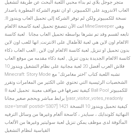
متجر جوجل بلاي ثم بداء محبي اللعبة البحث عن طريقة لتشغيل
العاب الاندرويد على الكمبيوتر، او ان تقوم الشركة المطورة باصدار
نسخة للكمبيوتر ولكن لم توفر الشركة إلى تحميل العاب ويندوز 8;
انت الآن تتصفح تحميل لعبة كاسحة الالغام MineSweeper وهي
تابعه لقسم وقد تم نشرها بواسطه تحميل العاب مجانا . لعبة كانسة
الالغام اون لاين هي لعبة للأطفال على الانترنت, انها للعب اون لاين
بدون تحميل او تنزيل, لعبة كانسة الالغام اون لاين , العب العاب ذكاء
كانسة الالغام الجديدة بدون تنزيل , لعبة ذكاء مقدمه من موقع العاب
فلاش العرب أفضل 20 لعبة مجانية على نظام التشغيل ويندوز 10
Minecraft: Story Mode تشبه اللعبة كتاب "اختر مغامرتك" مع
الشخصيات الرئيسية التي تحتوي على الكثير من المغامرات وتقرر
كيفية تصرفها في مواقف معينة. تحميل لعبة 8 Ball Pool للكمبيوتر
برابط مباشر وبحجم صغير مجانا [yasr_visitor_votes_readonly
size='small' postid='5307'] 1421 كيفية تحميل ويندوز 10 النسخة
النهائية كلوندايك ، سبايدر ، كاسحة ألغام وغيرها من وسائل الترفيه
المألوفة لدى موظف يمكن تنزيل لعبة سوليتير وغيرها من الألعاب
القياسية لنظام التشغيل