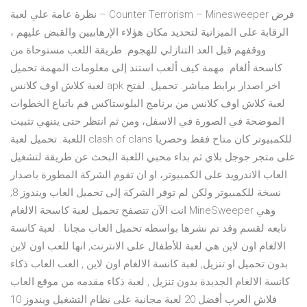
نظرة عامة علي لعبة – Counter Terrorism – Minesweeper فرض
الرقابة على الميزانية لتحديد مكان هؤلاء الإرهابيين والقبض عليهم ،
ووقفهم قبل العد التنازلي للهجوم. طريقة اللعب مستوحاة من
كاسحة ألغام. مهمة كيف ألعب استند إلى معلومات المهمة تحميل
لعبة كلاش اوف كلانس apk اخر اصدار برابط مباشر. تحميل. لفتح
لعبة كلاش اوف كلانس من برنامج البلوستاكس قم باتباع الخطوات
الموضحة في الصورة في الاسفل، ومن ثم انتظر حتى يتنهي تثبيت
اللعبة. تحميل لعبة clash of clans للكمبيوتر كان متاح فقط وحصريا
على متجر جوجل بلاي ثم بداء محبي اللعبة البحث عن طريقة لتشغيل
العاب الاندرويد على الكمبيوتر، او ان تقوم الشركة المطورة باصدار
نسخة للكمبيوتر ولكن لم توفر الشركة إلى تحميل العاب ويندوز 8;
انت الآن تتصفح تحميل لعبة كاسحة الالغام MineSweeper وهي
تابعه لقسم وقد تم نشرها بواسطه تحميل العاب مجانا . لعبة كانسة
الالغام اون لاين هي لعبة للأطفال على الانترنت, انها للعب اون لاين
بدون تحميل او تنزيل, لعبة كانسة الالغام اون لاين , العب العاب ذكاء
كانسة الالغام الجديدة بدون تنزيل , لعبة ذكاء مقدمه من موقع العاب
فلاش العرب أفضل 20 لعبة مجانية على نظام التشغيل ويندوز 10