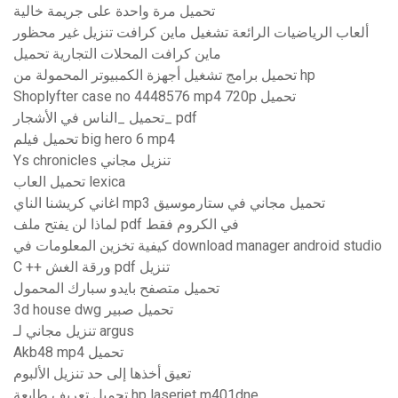
تحميل مرة واحدة على جريمة خالية
ألعاب الرياضيات الرائعة تشغيل ماين كرافت تنزيل غير محظور
ماين كرافت المحلات التجارية تحميل
تحميل برامج تشغيل أجهزة الكمبيوتر المحمولة من hp
Shoplyfter case no 4448576 mp4 720p تحميل
تحميل _الناس في الأشجار_ pdf
تحميل فيلم big hero 6 mp4
Ys chronicles تنزيل مجاني
تحميل العاب lexica
اغاني كريشنا الناي mp3 تحميل مجاني في ستارموسيق
لماذا لن يفتح ملف pdf في الكروم فقط
كيفية تخزين المعلومات في download manager android studio
C ++ ورقة الغش pdf تنزيل
تحميل متصفح بايدو سبارك المحمول
3d house dwg تحميل صبير
تنزيل مجاني لـ argus
Akb48 mp4 تحميل
تعيق أخذها إلى حد تنزيل الألبوم
تحميل تعريف طابعة hp laserjet m401dne