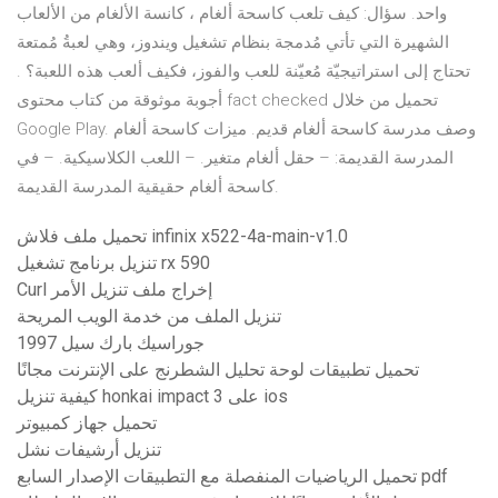
واحد. سؤال: كيف تلعب كاسحة ألغام ، كانسة الألغام من الألعاب
الشهيرة التي تأتي مُدمجة بنظام تشغيل ويندوز، وهي لعبةُ مُمتعة
تحتاج إلى استراتيجيّة مُعيّنة للعب والفوز، فكيف ألعب هذه اللعبة؟ .
أجوبة موثوقة من كتاب محتوى fact checked تحميل من خلال
Google Play. وصف مدرسة كاسحة ألغام قديم. ميزات كاسحة ألغام
المدرسة القديمة: – حقل ألغام متغير. – اللعب الكلاسيكية. – في
كاسحة ألغام حقيقية المدرسة القديمة.
تحميل ملف فلاش infinix x522-4a-main-v1.0
تنزيل برنامج تشغيل rx 590
Curl إخراج ملف تنزيل الأمر
تنزيل الملف من خدمة الويب المريحة
جوراسيك بارك سيل 1997
تحميل تطبيقات لوحة تحليل الشطرنج على الإنترنت مجانًا
كيفية تنزيل honkai impact 3 على ios
تحميل جهاز كمبيوتر
تنزيل أرشيفات نشل
تحميل الرياضيات المنفصلة مع التطبيقات الإصدار السابع pdf