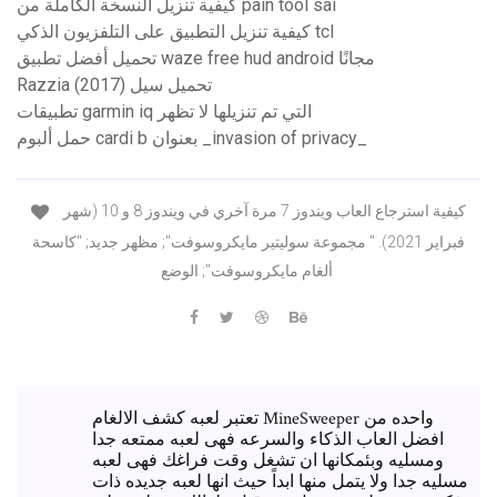
كيفية تنزيل النسخة الكاملة من pain tool sai
كيفية تنزيل التطبيق على التلفزيون الذكي tcl
تحميل أفضل تطبيق waze free hud android مجانًا
Razzia (2017) تحميل سيل
تطبيقات garmin iq التي تم تنزيلها لا تظهر
حمل ألبوم cardi b بعنوان _invasion of privacy_
كيفية استرجاع العاب ويندوز 7 مرة آخري في ويندوز 8 و 10 (شهر
فبراير 2021). " مجموعة سوليتير مايكروسوفت"; مظهر جديد; "كاسحة
ألغام مايكروسوفت"; الوضع
تعتبر لعبه كشف الالغام MineSweeper واحده من
افضل العاب الذكاء والسرعه فهى لعبه ممتعه جدا
ومسليه وبئمكانها ان تشغل وقت فراغك فهى لعبه
مسليه جدا ولا يتمل منها ابداً حيث انها لعبه جديده ذات