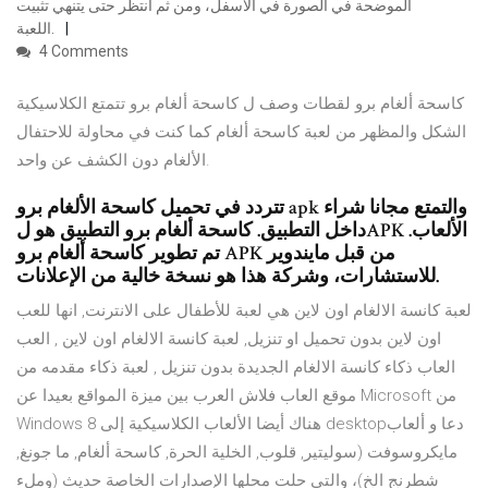
الموضحة في الصورة في الاسفل، ومن ثم انتظر حتى يتنهي تثبيت
اللعبة.
4 Comments
كاسحة ألغام برو لقطات وصف ل كاسحة ألغام برو تتمتع الكلاسيكية
الشكل والمظهر من لعبة كاسحة ألغام كما كنت في محاولة للاحتفال
الألغام دون الكشف عن واحد.
تتردد في تحميل كاسحة الألغام برو apk والتمتع مجانا شراء
داخل التطبيق. كاسحة ألغام برو التطبيق هو لAPK الألعاب.
تم تطوير كاسحة ألغام برو APK من قبل مايندوير
للاستشارات، وشركة هذا هو نسخة خالية من الإعلانات.
لعبة كانسة الالغام اون لاين هي لعبة للأطفال على الانترنت, انها للعب
اون لاين بدون تحميل او تنزيل, لعبة كانسة الالغام اون لاين , العب
العاب ذكاء كانسة الالغام الجديدة بدون تنزيل , لعبة ذكاء مقدمه من
موقع العاب فلاش العرب بين ميزة المواقع بعيدا عن Microsoft من
Windows 8 هناك أيضا الألعاب الكلاسيكية إلى desktopدعا و ألعاب
مايكروسوفت (سوليتير, قلوب, الخلية الحرة, كاسحة ألغام, ما جونغ,
شطرنج الخ)، والتي حلت محلها الإصدارات الخاصة حديث (وملء