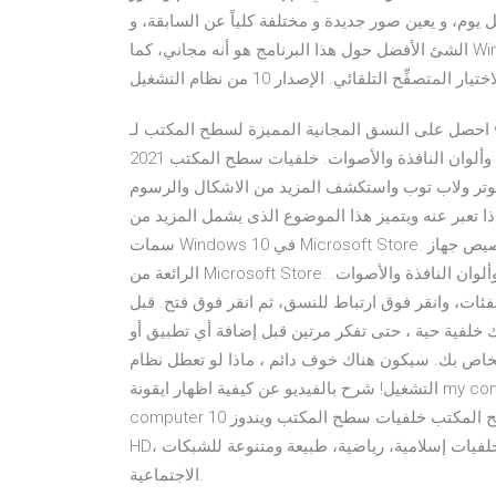
 يوم، و يعين صور جديدة و مختلفة كلياً عن السابقة، و
الشئ الأفضل حول هذا البرنامج هو أنه مجاني، كما Windows 8 وWindows 8.1: يظهر مربع حوار للترحيب. انقر على
احصل على النسق المجانية المميزة لسطح المكتب لـ windows 7 وwindows 81 وwindows rt 81 وwindows 10.
النسق عبارة عن تشكيلة من صور خلفيات سطح المكتب وألوان النافذة والأصوات. خلفيات سطح المكتب 2021
عة مميزة من خلفيات سطح المكتب 2021 للكمبيوتر ولاب توب واستكشف المزيد من الاشكال والرسوم
 تعبر عنه ويتميز هذا الموضوع الذى يشمل المزيد من
سمات Windows 10 في Microsoft Store. يمكنك تخصيص جهاز Windows 10 مع مجموعه متنوعة من النسق الجديدة
الرائعة من Microsoft Store. النسق عبارة عن تشكيلة من صور خلفيات سطح المكتب وألوان النافذة والأصوات.
ات، وانقر فوق ارتباط للنسق، ثم انقر فوق
فتح
. قبل Windows 10 ، لم يكن
ك خلفية حية ، حتى تفكر مرتين قبل إضافة أي تطبيق أو
لخاص بك. سيكون هناك خوف دائم ، ماذا لو تعطل نظام
التشغيل! شرح بالفيديو عن كيفية اظهار ايقونة my computer على سطح المكتب في ويندوز 10شرح اظهار ايقونة my
computer على سطح المكتب خلفيات سطح المكتب ويندوز 10 hd 2020 تحميل صور و خلفيات مجانية عالية الجودة
HD، خلفيات موبايل ايفون، اندرويد و سطح المكتب. صور و خلفيات إسلامية، رياضية، طبيعة ومتنوعة للشبكات
الاجتماعية.