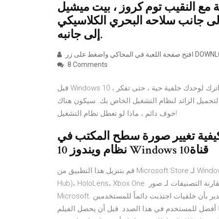
 مع النقيب توم كروز ، بيت ميشيل
جانب سلاحه البحري الكلاسيكي MiG-28
إلى جانبه.
8 Comments
قبل Windows 10 ، لم يكن بإمكانك تخيل القيام بالكثير مع نظام التشغيل لديك. اترك لوحدك خلفية حية ، حتى تفكر
لتحميل الزائد لنظام التشغيل الخاص بك. سيكون هناك
خوف دائم ، ماذا لو تعطل نظام التشغيل!
 كيفية تغيير صورة سطح المكتب في
نظام ويندوز 10 Windows 10قناة
قم بتنزيل هذا التطبيق من Microsoft Store لـ Windows 10، Windows 10 Mobile، Windows 10 Team (Surface
Hub)، HoloLens، Xbox One. قم بمراجعة لقطات الشاشة، وقراءة أحدث تقييمات العملاء، ومقارنة التصنيفات لـ صور
Microsoft. أعلى 20 ويندوز رهيبة 10 خلفيات لسطح المكتب الخاص بك . جدير بأن خلفيات اجتذبت دائماً للمستخدمين
ضا أفضل للمستخدم في هذا الصدد. قبل أن يحصل الفيلم