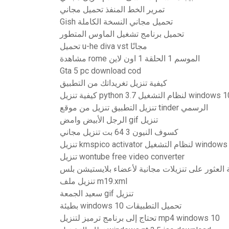
تمرير الخط المنفذ تحميل مجاني
Gish تحميل مجاني النسخة الكاملة
تحميل برنامج تشغيل الماوس المتطور
تحميل u-he diva vst مجانًا
مشاهدة rome الموسم 1 الحلقة 1 اون لاين
Gta 5 pc download cod
كيفية تنزيل تغريداتك من التطبيق
ة تنزيل python 3.7 لنظام التشغيل windows 10
تنزيل التطبيق تنزيل من موقع tinder الرسمي
الرجل الأبيض وامض gif تنزيل
كسوف النيون 3 64 بت تنزيل مجاني
تنزيل wontube free video converter
 العثور على تنزيلات مجانية لأعضاء بلايستيشن بلس
تنزيل ملف m19.xml
سعيد الجمعة gif تنزيل
بطيئة windows 10 تحميل التطبيقات
تحتاج إلى برنامج ترميز لتنزيل mp4 windows 10