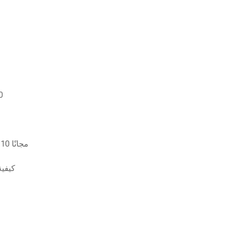
كيفي
تنزيل kmspico activator لنظام التشغيل windows 10 مجانًا
كيفية