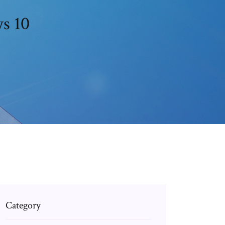
تنزيل صور سط
Category