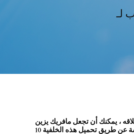
، يمكنك أن تجعل مافريك يزين Windows
10 شاشة عن طريق تحميل هذه الخلفية HD مجانا لجهازك Windows 10