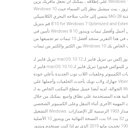
على إطلاقه ، يمكنك أن تجعل مافريك يزين Windows 10 شاشة عن طريق تحميل هذه الخلفية HD مجانا لجهازك
Windows 10 أجهزة كمبيوتر محمولة. هذه قطعة رسومية مع النقيب توم كروز ، بيت ميشيل ينظر إلى السماء حيث
ينتمي إلى جانب سلاحه البحري الكلاسيكي MiG-28 إلى جانبه. حزمة تغذية RSS موضوعية جديدة لـ Windows 7 of Bing
قم بتنزيل IE10 for Windows 7 Optimized and Extended with MSN and Bing عيّن صورة صفحة بدء Bing كخلفية
تأمين في Windows 8 تحميل أجمل وأفضل ثيمات ويندوز 10 : Windows 10 theme (مجانا & 10 ثيمات) يمكنك الآن
تنزيل أفضل وأجمل ثيمات ويندوز 10 مجانا لسطح المكتب، حيث في هذا التقرير ستجد أفضل 10 ثيمات تم تجميعها من
 المكتب الخاص بك
تنزيل فايبر لـ macOS 10.12 تنزيل فايبر لويندوز إكس بي تنزيل فايبر لـ macOS 10.11 تنزيل فايبر للينوكس يوبونتا تنزيل
فايبر لـ macOS 10.10 تنزيل فايبر للينوكس فيدورا تنزيل فايبر لـ macOS 10.9 تنزيل فايبر لـ Linux البوم صور جديد
تر وخلفيات اللاب توب الجديدة بأعلي جودة hd، كن مميز وميز
جهازك ولاب توبك بأحدث الخلفيات وأجملها علي Viber، التطبيق الشهير للمراسلة الفورية (IM) و الـVoIP للأجهزة
الجوالة، لديه أيضا عميل سطح المكتب الخاص به لـ Windows و Mac، والذي يزيد بشكل هائل من مرونة أداة التواصل
 هذه المستخدمة على نطاق واسع. يمكنك من خلال iCloud لـ Windows الوصول إلى الصور ومقاطع الفيديو
 الأخرى أثناء التنقل وعلى الكمبيوتر الشخصي (PC) الذي يعمل بنظام
التشغيل Windows. تحميل نسخة ويندوز 10 اصدار 1903 الرسمية كل الإصدارات Windows 10 Version 1903 (19h1) iso
نسخة أصلية من مايكروسوفت عربية انجليزية فرنسية بالنواتين 32 بت 64 بت، النسخة النهائية من ويندوز 10 الأصلية
بإصدارها الجديد 1903 تحديث مايو 2019 الذي تم إذا كنت تستخدم ويندوز Windows 10، فإن هذا البرنامج هو الخيار