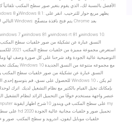
الأفضل بالنسبة لك، الذي يقوم بتغير صور سطح المكتب تلقائياً كل
التالي لاختيار المتصفِّح التلقائي. الإصدار 10 من نظام التشغيل Windows: يتم فتح نافذة متصفِّح Chrome بعد
استعرض مجمو
التوضيحية عالية الجودة وقد شرحنا على كل صورة وصف لها وماذا
للحصول على نسق، قم بتوسيع إحدى الفئ
بإمكانك تخيل القيام بالكثير مع نظام التشغيل لديك. اترك لوحد
عنصر واجهة مستخدم خوفًا من التحميل الزائد لنظام التشغيل ا