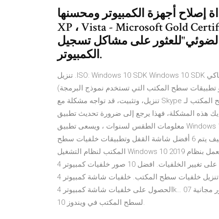
 أداة إصلاح أجهزة الكمبيوتر ومحسنها (Windows 10 ، 8 ، 7 ،
XP ، Vista - Microsoft Gold ). الخطوة 2: انقر فوق "بدء المسح
لضوئي"للعثور على مشاكل تسجيل Windows التي قد تسبب مشاكل في
الكمبيوتر.
تنزيل ‎.ISO: Windows 10 SDK Windows 10 SDK ‏(10.0.10586.212) ومحاكي Microsoft لـ Windows 10 mobile
(الإصدار تقنيات الويب والتعليمات البرمجية الأصلية والمُدارة أو تطبيقات سطح المكتب التي تستخدم نموذج البرمجة
تنزيل، وتثبيت، قد تواجه مشكلة مع Skype باستمرار تسجيل الخروج عند بدء تشغيل تطبيق سطح المكتب لـ Windows.
 المشكلة، فهذا يرجع إلى ضرورة تحديث تطبيق Skype. كانت Weather Channel رائدة في مجال
معلومات الطقس لسنوات ، ويسعى تطبيق Windows 10 إلى تقديم أفضل رادار ، والتنبؤات المحلية والأخبار الجوية
المتاحة. تنزيل اليوتيوب على سطح المكتب حالة الطقس كيف يتم 6 أفضل شاشة القفل وتطبيقات خلفيات سطح
المكتب لنظام التشغيل Windows 10 2019 التخصيص الأساسي في أي جهاز كمبيوتر يعمل بنظام Windows ، أو
الكمبيوتر المحمول ، أو الجهاز اللوحي ، أو الهاتف هو القدرة على تغيير الخلفيات. افضل 10 صور خلفيات كمبيوتر 4k
تنزيل خلفيات سطح المكتب. خلفيات شاشة كمبيوتر 4k جميلة جدا بالنسبة لجميع مستخدمي الكمبيوتر ، من المهم جدًا
الحصول على خلفيات شاشة كمبيوتر 4k… 07 يوليو 2020 أضف لمسة شخصية لحاسوبك عن طريق تحميل صور مجانية
لسطح المكتب في ويندوز 10.