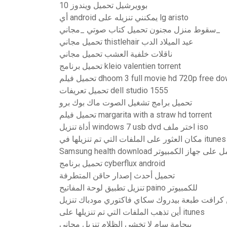
بوويرشيل تحميل ويندوز 10
أي android يمكنني تنزيله على lg aristo
سقوط منزل مجنون تحميل كتاب صوتي _مجاني_
تحميل مجاني thistlehair عيد الميلاد الدب
ناقلات خلفية العشب تحميل مجاني
تحميل برنامج kleio valentien torrent
dhoom 3 full movie hd 720p free download u
تحميل تعريفات dell studio 1555
تحميل برامج تشغيل الصوت ماك بوك برو
تحميل فيلم margarita with a straw hd torrent
أداة تنزيل windows 7 usb dvd اختر ملف iso
مكان العثور على الملفات التي تم تنزيلها في itunes
Samsung health dow يعمل على جهاز الكمبيوتر
تحميل برنامج cyberflux android
تحميل أحدث إصدار حاقن المتطرفة
تنزيل تطبيق لوحة المفاتيح paino للكمبيوتر
 كرافت طبعة بيدروك سكاي فاكتوري مودباك تنزيل
أين تذهب الملفات التي تم تنزيلها على itunes
بيجامة سام لا تخشى الظلام تنزيل مجاني